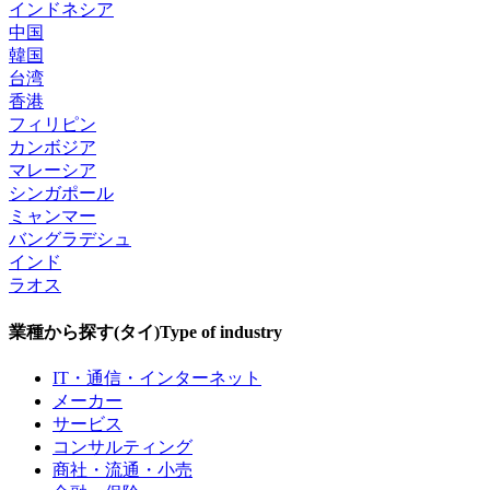
インドネシア
中国
韓国
台湾
香港
フィリピン
カンボジア
マレーシア
シンガポール
ミャンマー
バングラデシュ
インド
ラオス
業種から探す(タイ)
Type of industry
IT・通信・インターネット
メーカー
サービス
コンサルティング
商社・流通・小売