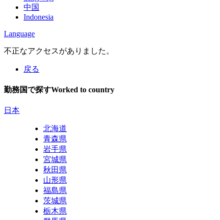
中国
Indonesia
Language
不正なアクセスがありました。
戻る
勤務国で探す
Worked to country
日本
北海道
青森県
岩手県
宮城県
秋田県
山形県
福島県
茨城県
栃木県