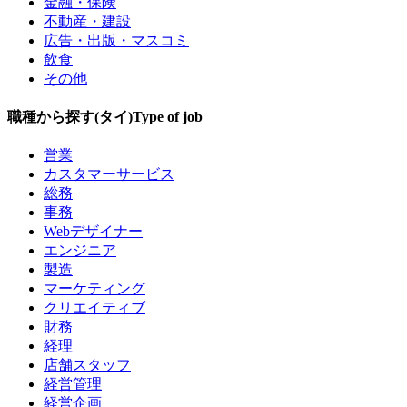
金融・保険
不動産・建設
広告・出版・マスコミ
飲食
その他
職種から探す(タイ)
Type of job
営業
カスタマーサービス
総務
事務
Webデザイナー
エンジニア
製造
マーケティング
クリエイティブ
財務
経理
店舗スタッフ
経営管理
経営企画