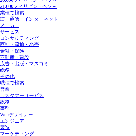
21,000フィリピン・ペソ～
業種で検索
IT・通信・インターネット
メーカー
サービス
コンサルティング
商社・流通・小売
金融・保険
不動産・建設
広告・出版・マスコミ
総務
その他
職種で検索
営業
カスタマーサービス
総務
事務
Webデザイナー
エンジニア
製造
マーケティング