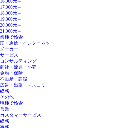
16,000元～
17,000元～
18,000元～
19,000元～
20,000元～
21,000元～
業種で検索
IT・通信・インターネット
メーカー
サービス
コンサルティング
商社・流通・小売
金融・保険
不動産・建設
広告・出版・マスコミ
総務
その他
職種で検索
営業
カスタマーサービス
総務
事務