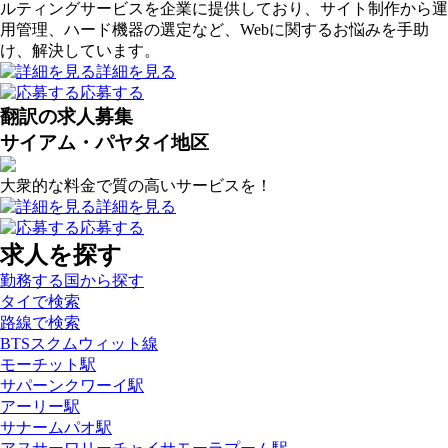
ルティングサービスを企業に提供しており、サイト制作から運
用管理、ハード機器の選定など、Webに関するお悩みを手助
け、解決しています。
詳細を見る
応募する
翻訳の求人募集
サイアム・パヤタイ地区
大衆的な料金で質の高いサービスを！
詳細を見る
応募する
求人を探す
勤務する国から探す
タイで検索
路線で検索
BTSスクムウィット線
モーチット駅
サパーンクワーイ駅
アーリー駅
サナームパオ駅