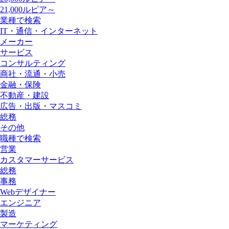
21,000ルピア～
業種で検索
IT・通信・インターネット
メーカー
サービス
コンサルティング
商社・流通・小売
金融・保険
不動産・建設
広告・出版・マスコミ
総務
その他
職種で検索
営業
カスタマーサービス
総務
事務
Webデザイナー
エンジニア
製造
マーケティング