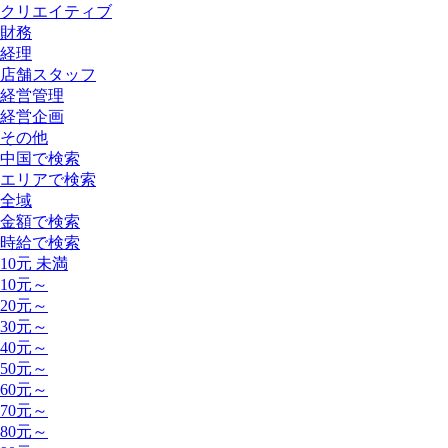
クリエイティブ
財務
経理
店舗スタッフ
経営管理
経営企画
その他
中国で検索
エリアで検索
全域
金額で検索
時給で検索
10元 未満
10元～
20元～
30元～
40元～
50元～
60元～
70元～
80元～