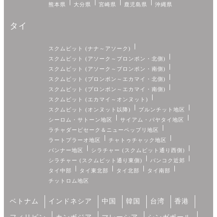
熊本県
大分県
宮崎県
鹿児島県
沖縄県
タイ
スクムビット (ナナ～アソーク)
スクムビット (アソーク～プロンポン・北側)
スクムビット (アソーク～プロンポン・南側)
スクムビット (プロンポン～エカマイ・北側)
スクムビット (プロンポン～エカマイ・南側)
スクムビット (エカマイ～オンヌット)
スクムビット (オンヌット以降)
プルンチット地区
シーロム・サトーン地区
サイアム・パヤタイ地区
ラチャダーピセーク＆ニューペッブリ地区
ラートプラーオ地区
チャトゥチャック地区
バンナー地区
シラチャー (スクムビット通り西側)
シラチャー (スクムビット通り東側)
バンコク近郊
タイ中部
タイ東北部
タイ北部
タイ南部
チットロム地区
ベトナム
インドネシア
中国
韓国
台湾
香港