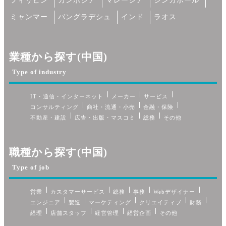
フィリピン
カンボジア
マレーシア
シンガポール
ミャンマー
バングラデシュ
インド
ラオス
業種から探す(中国)
Type of industry
IT・通信・インターネット
メーカー
サービス
コンサルティング
商社・流通・小売
金融・保険
不動産・建設
広告・出版・マスコミ
総務
その他
職種から探す(中国)
Type of job
営業
カスタマーサービス
総務
事務
Webデザイナー
エンジニア
製造
マーケティング
クリエイティブ
財務
経理
店舗スタッフ
経営管理
経営企画
その他