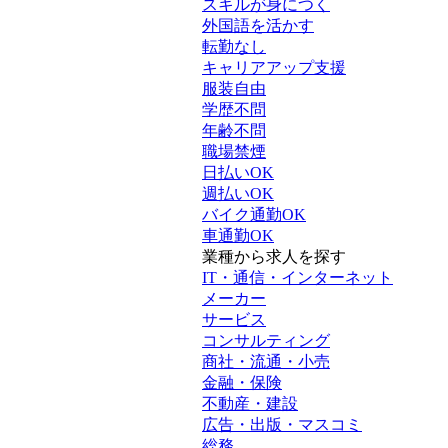
スキルが身につく
外国語を活かす
転勤なし
キャリアアップ支援
服装自由
学歴不問
年齢不問
職場禁煙
日払いOK
週払いOK
バイク通勤OK
車通勤OK
業種から求人を探す
IT・通信・インターネット
メーカー
サービス
コンサルティング
商社・流通・小売
金融・保険
不動産・建設
広告・出版・マスコミ
総務