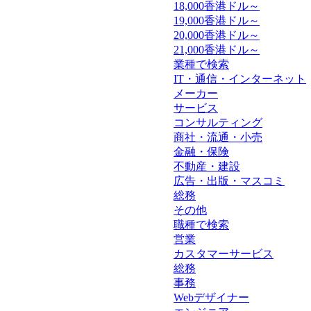
18,000香港ドル～
19,000香港ドル～
20,000香港ドル～
21,000香港ドル～
業種で検索
IT・通信・インターネット
メーカー
サービス
コンサルティング
商社・流通・小売
金融・保険
不動産・建設
広告・出版・マスコミ
総務
その他
職種で検索
営業
カスタマーサービス
総務
事務
Webデザイナー