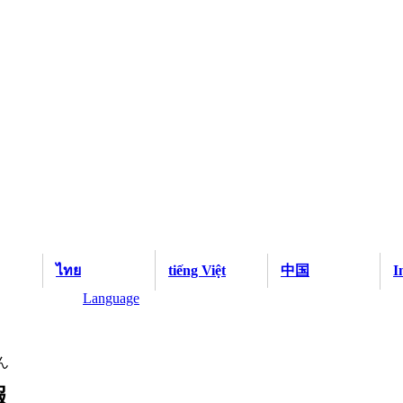
ไทย
tiếng Việt
中国
I
Language
ん
報