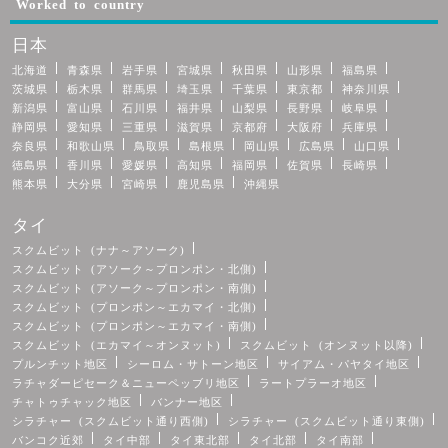
Worked to country
日本
北海道
青森県
岩手県
宮城県
秋田県
山形県
福島県
茨城県
栃木県
群馬県
埼玉県
千葉県
東京都
神奈川県
新潟県
富山県
石川県
福井県
山梨県
長野県
岐阜県
静岡県
愛知県
三重県
滋賀県
京都府
大阪府
兵庫県
奈良県
和歌山県
鳥取県
島根県
岡山県
広島県
山口県
徳島県
香川県
愛媛県
高知県
福岡県
佐賀県
長崎県
熊本県
大分県
宮崎県
鹿児島県
沖縄県
タイ
スクムビット (ナナ～アソーク)
スクムビット (アソーク～プロンポン・北側)
スクムビット (アソーク～プロンポン・南側)
スクムビット (プロンポン～エカマイ・北側)
スクムビット (プロンポン～エカマイ・南側)
スクムビット (エカマイ～オンヌット)
スクムビット (オンヌット以降)
プルンチット地区
シーロム・サトーン地区
サイアム・パヤタイ地区
ラチャダーピセーク＆ニューペッブリ地区
ラートプラーオ地区
チャトゥチャック地区
バンナー地区
シラチャー (スクムビット通り西側)
シラチャー (スクムビット通り東側)
バンコク近郊
タイ中部
タイ東北部
タイ北部
タイ南部