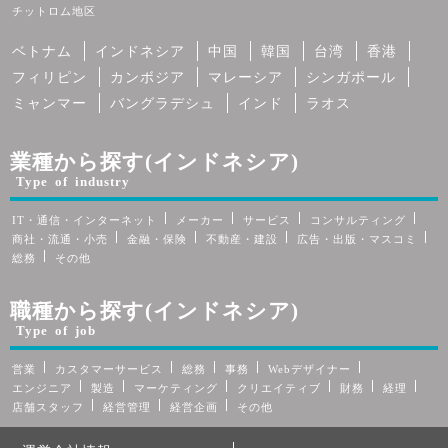
チットロム地区
ベトナム
インドネシア
中国
韓国
台湾
香港
フィリピン
カンボジア
マレーシア
シンガポール
ミャンマー
バングラデシュ
インド
ラオス
業種から探す(インドネシア)
Type of industry
IT・通信・インターネット
メーカー
サービス
コンサルティング
商社・流通・小売
金融・保険
不動産・建設
広告・出版・マスコミ
総務
その他
職種から探す(インドネシア)
Type of job
営業
カスタマーサービス
総務
事務
Webデザイナー
エンジニア
製造
マーケティング
クリエイティブ
財務
経理
店舗スタッフ
経営管理
経営企画
その他