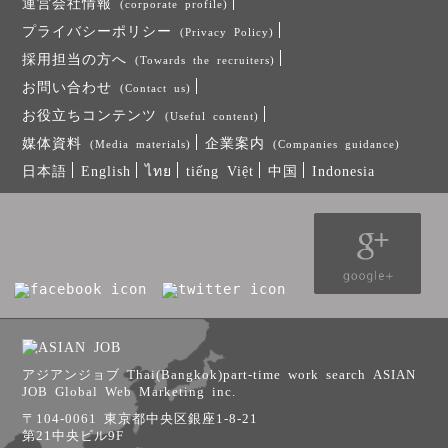
運営会社情報
(corporate profile)
プライバシーポリシー
(Privacy Policy)
採用担当の方へ
(Towards the recruiters)
お問い合わせ
(Contact us)
お役立ちコンテンツ
(Useful content)
媒体資料
企業案内
(Media materials)
(Companies guidance)
日本語
English
ไทย
tiếng Việt
中国
Indonesia
アジアンジョブ Thai(Bangkok)part-time work search ASIAN
JOB Global Web Marketing inc.
〒104-0061 東京都中央区銀座1-8-21
第21中央ビル9F