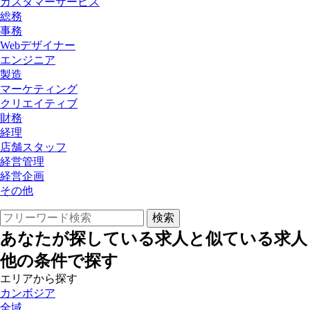
カスタマーサービス
総務
事務
Webデザイナー
エンジニア
製造
マーケティング
クリエイティブ
財務
経理
店舗スタッフ
経営管理
経営企画
その他
あなたが探している求人と似ている求人
他の条件で探す
エリアから探す
カンボジア
全域