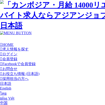
日本語
HOME
求人情報を探す
ログイン
会員登録
Facebookで会員登録
お問合せ
お役立ち情報 (日本語)
採用担当の方へ
日本語
English
ไทย
tiếng Việt
中国