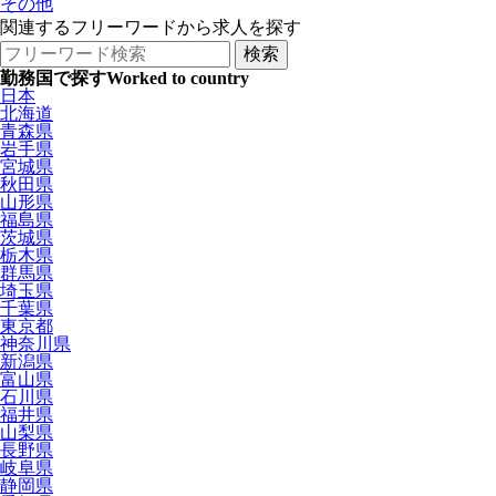
その他
関連するフリーワードから求人を探す
勤務国で探す
Worked to country
日本
北海道
青森県
岩手県
宮城県
秋田県
山形県
福島県
茨城県
栃木県
群馬県
埼玉県
千葉県
東京都
神奈川県
新潟県
富山県
石川県
福井県
山梨県
長野県
岐阜県
静岡県