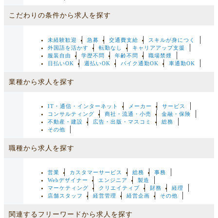
こだわりの条件から求人を探す
未経験歓迎
急募
交通費支給
スキルが身につく
外国語を活かす
転勤なし
キャリアアップ支援
服装自由
学歴不問
年齢不問
職場禁煙
日払いOK
週払いOK
バイク通勤OK
車通勤OK
業種から求人を探す
IT・通信・インターネット
メーカー
サービス
コンサルティング
商社・流通・小売
金融・保険
不動産・建設
広告・出版・マスコミ
総務
その他
職種から求人を探す
営業
カスタマーサービス
総務
事務
Webデザイナー
エンジニア
製造
マーケティング
クリエイティブ
財務
経理
店舗スタッフ
経営管理
経営企画
その他
関連するフリーワードから求人を探す