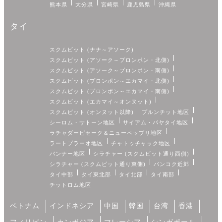
熊本県
大分県
宮崎県
鹿児島県
沖縄県
タイ
スクムビット (ナナ～アソーク)
スクムビット (アソーク～プロンポン・北側)
スクムビット (アソーク～プロンポン・南側)
スクムビット (プロンポン～エカマイ・北側)
スクムビット (プロンポン～エカマイ・南側)
スクムビット (エカマイ～オンヌット)
スクムビット (オンヌット以降)
プルンチット地区
シーロム・サトーン地区
サイアム・パヤタイ地区
ラチャダーピセーク＆ニューペッブリ地区
ラートプラーオ地区
チャトゥチャック地区
バンナー地区
シラチャー (スクムビット通り西側)
シラチャー (スクムビット通り東側)
バンコク近郊
タイ中部
タイ東北部
タイ北部
タイ南部
チットロム地区
ベトナム
インドネシア
中国
韓国
台湾
香港