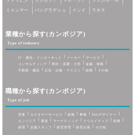
フィリピン
カンボジア
マレーシア
シンガポール
ミャンマー
バングラデシュ
インド
ラオス
業種から探す(カンボジア)
Type of industry
IT・通信・インターネット
メーカー
サービス
コンサルティング
商社・流通・小売
金融・保険
不動産・建設
広告・出版・マスコミ
総務
その他
職種から探す(カンボジア)
Type of job
営業
カスタマーサービス
総務
事務
Webデザイナー
エンジニア
製造
マーケティング
クリエイティブ
財務
経理
店舗スタッフ
経営管理
経営企画
その他