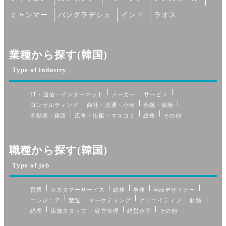
ミャンマー
バングラデシュ
インド
ラオス
業種から探す(韓国)
Type of industry
IT・通信・インターネット
メーカー
サービス
コンサルティング
商社・流通・小売
金融・保険
不動産・建設
広告・出版・マスコミ
総務
その他
職種から探す(韓国)
Type of job
営業
カスタマーサービス
総務
事務
Webデザイナー
エンジニア
製造
マーケティング
クリエイティブ
財務
経理
店舗スタッフ
経営管理
経営企画
その他