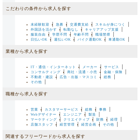
こだわりの条件から求人を探す
未経験歓迎
急募
交通費支給
スキルが身につく
外国語を活かす
転勤なし
キャリアアップ支援
服装自由
学歴不問
年齢不問
職場禁煙
日払いOK
週払いOK
バイク通勤OK
車通勤OK
業種から求人を探す
IT・通信・インターネット
メーカー
サービス
コンサルティング
商社・流通・小売
金融・保険
不動産・建設
広告・出版・マスコミ
総務
その他
職種から求人を探す
営業
カスタマーサービス
総務
事務
Webデザイナー
エンジニア
製造
マーケティング
クリエイティブ
財務
経理
店舗スタッフ
経営管理
経営企画
その他
関連するフリーワードから求人を探す