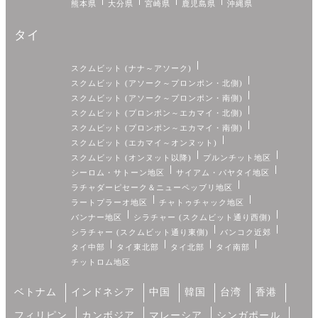
熊本県
大分県
宮崎県
鹿児島県
沖縄県
タイ
スクムビット (ナナ～アソーク)
スクムビット (アソーク～プロンポン・北側)
スクムビット (アソーク～プロンポン・南側)
スクムビット (プロンポン～エカマイ・北側)
スクムビット (プロンポン～エカマイ・南側)
スクムビット (エカマイ～オンヌット)
スクムビット (オンヌット以降)
プルンチット地区
シーロム・サトーン地区
サイアム・パヤタイ地区
ラチャダーピセーク＆ニューペッブリ地区
ラートプラーオ地区
チャトゥチャック地区
バンナー地区
シラチャー (スクムビット通り西側)
シラチャー (スクムビット通り東側)
バンコク近郊
タイ中部
タイ東北部
タイ北部
タイ南部
チットロム地区
ベトナム
インドネシア
中国
韓国
台湾
香港
フィリピン
カンボジア
マレーシア
シンガポール