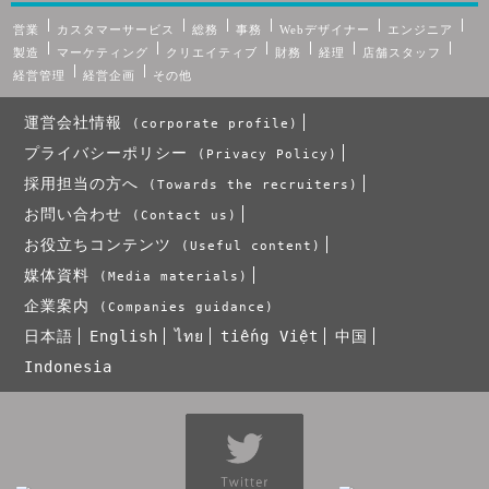
営業
カスタマーサービス
総務
事務
Webデザイナー
エンジニア
製造
マーケティング
クリエイティブ
財務
経理
店舗スタッフ
経営管理
経営企画
その他
運営会社情報
(corporate profile)
プライバシーポリシー
(Privacy Policy)
採用担当の方へ
(Towards the recruiters)
お問い合わせ
(Contact us)
お役立ちコンテンツ
(Useful content)
媒体資料
(Media materials)
企業案内
(Companies guidance)
日本語
English
ไทย
tiếng Việt
中国
Indonesia