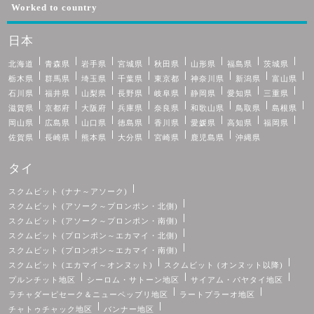
Worked to country
日本
北海道
青森県
岩手県
宮城県
秋田県
山形県
福島県
茨城県
栃木県
群馬県
埼玉県
千葉県
東京都
神奈川県
新潟県
富山県
石川県
福井県
山梨県
長野県
岐阜県
静岡県
愛知県
三重県
滋賀県
京都府
大阪府
兵庫県
奈良県
和歌山県
鳥取県
島根県
岡山県
広島県
山口県
徳島県
香川県
愛媛県
高知県
福岡県
佐賀県
長崎県
熊本県
大分県
宮崎県
鹿児島県
沖縄県
タイ
スクムビット (ナナ～アソーク)
スクムビット (アソーク～プロンポン・北側)
スクムビット (アソーク～プロンポン・南側)
スクムビット (プロンポン～エカマイ・北側)
スクムビット (プロンポン～エカマイ・南側)
スクムビット (エカマイ～オンヌット)
スクムビット (オンヌット以降)
プルンチット地区
シーロム・サトーン地区
サイアム・パヤタイ地区
ラチャダーピセーク＆ニューペッブリ地区
ラートプラーオ地区
チャトゥチャック地区
バンナー地区