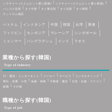
シラチャー (スクムビット通り西側)
シラチャー (スクムビット通り東側)
バンコク近郊
タイ中部
タイ東北部
タイ北部
タイ南部
チットロム地区
ベトナム
インドネシア
中国
韓国
台湾
香港
フィリピン
カンボジア
マレーシア
シンガポール
ミャンマー
バングラデシュ
インド
ラオス
業種から探す(韓国)
Type of industry
IT・通信・インターネット
メーカー
サービス
コンサルティング
商社・流通・小売
金融・保険
不動産・建設
広告・出版・マスコミ
総務
その他
職種から探す(韓国)
Type of job