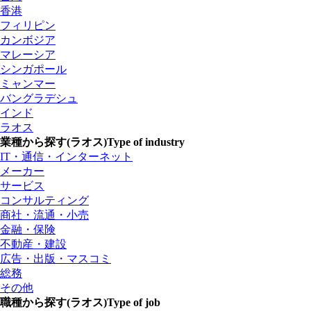
香港
フィリピン
カンボジア
マレーシア
シンガポール
ミャンマー
バングラデシュ
インド
ラオス
業種から探す(ラオス)
Type of industry
IT・通信・インターネット
メーカー
サービス
コンサルティング
商社・流通・小売
金融・保険
不動産・建設
広告・出版・マスコミ
総務
その他
職種から探す(ラオス)
Type of job