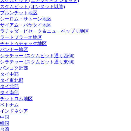
スクムビット (エカマイ～オンヌット)
スクムビット (オンヌット以降)
プルンチット地区
シーロム・サトーン地区
サイアム・パヤタイ地区
ラチャダーピセーク＆ニューペッブリ地区
ラートプラーオ地区
チャトゥチャック地区
バンナー地区
シラチャー (スクムビット通り西側)
シラチャー (スクムビット通り東側)
バンコク近郊
タイ中部
タイ東北部
タイ北部
タイ南部
チットロム地区
ベトナム
インドネシア
中国
韓国
台湾