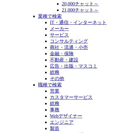
20,000チャット～
21,000チャット～
業種で検索
IT・通信・インターネット
メーカー
サービス
コンサルティング
商社・流通・小売
金融・保険
不動産・建設
広告・出版・マスコミ
総務
その他
職種で検索
営業
カスタマーサービス
総務
事務
Webデザイナー
エンジニア
製造