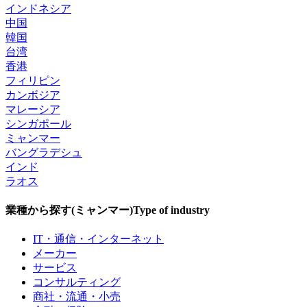
インドネシア
中国
韓国
台湾
香港
フィリピン
カンボジア
マレーシア
シンガポール
ミャンマー
バングラデシュ
インド
ラオス
業種から探す(ミャンマー)
Type of industry
IT・通信・インターネット
メーカー
サービス
コンサルティング
商社・流通・小売