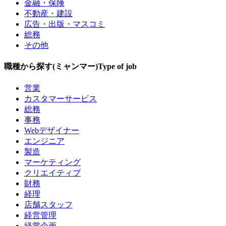
金融・保険
不動産・建設
広告・出版・マスコミ
総務
その他
職種から探す(ミャンマー)
Type of job
営業
カスタマーサービス
総務
事務
Webデザイナー
エンジニア
製造
マーケティング
クリエイティブ
財務
経理
店舗スタッフ
経営管理
経営企画