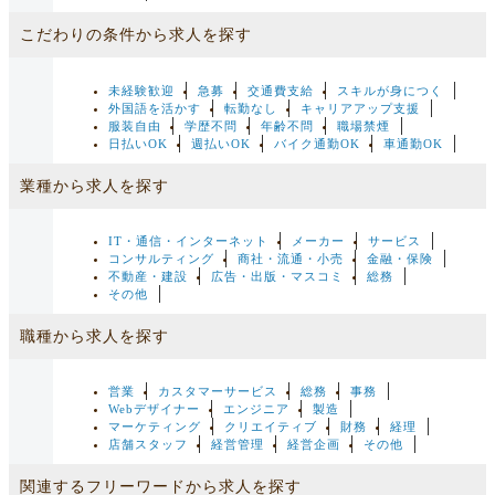
こだわりの条件から求人を探す
未経験歓迎
急募
交通費支給
スキルが身につく
外国語を活かす
転勤なし
キャリアアップ支援
服装自由
学歴不問
年齢不問
職場禁煙
日払いOK
週払いOK
バイク通勤OK
車通勤OK
業種から求人を探す
IT・通信・インターネット
メーカー
サービス
コンサルティング
商社・流通・小売
金融・保険
不動産・建設
広告・出版・マスコミ
総務
その他
職種から求人を探す
営業
カスタマーサービス
総務
事務
Webデザイナー
エンジニア
製造
マーケティング
クリエイティブ
財務
経理
店舗スタッフ
経営管理
経営企画
その他
関連するフリーワードから求人を探す