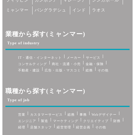
フィリピン
カンボジア
マレーシア
シンガポール
ミャンマー
バングラデシュ
インド
ラオス
業種から探す(ミャンマー)
Type of industry
IT・通信・インターネット
メーカー
サービス
コンサルティング
商社・流通・小売
金融・保険
不動産・建設
広告・出版・マスコミ
総務
その他
職種から探す(ミャンマー)
Type of job
営業
カスタマーサービス
総務
事務
Webデザイナー
エンジニア
製造
マーケティング
クリエイティブ
財務
経理
店舗スタッフ
経営管理
経営企画
その他