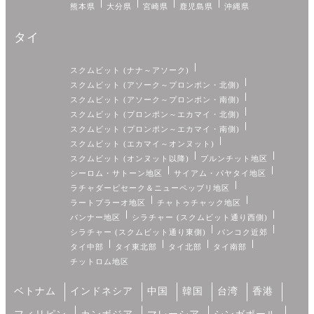
熊本県
大分県
宮崎県
鹿児島県
沖縄県
タイ
スクムビット (ナナ～アソーク)
スクムビット (アソーク～プロンポン・北側)
スクムビット (アソーク～プロンポン・南側)
スクムビット (プロンポン～エカマイ・北側)
スクムビット (プロンポン～エカマイ・南側)
スクムビット (エカマイ～オンヌット)
スクムビット (オンヌット以降)
プルンチット地区
シーロム・サトーン地区
サイアム・パヤタイ地区
ラチャダーピセーク＆ニューペッブリ地区
ラートプラーオ地区
チャトゥチャック地区
バンナー地区
シラチャー (スクムビット通り西側)
シラチャー (スクムビット通り東側)
バンコク近郊
タイ中部
タイ東北部
タイ北部
タイ南部
チットロム地区
ベトナム
インドネシア
中国
韓国
台湾
香港