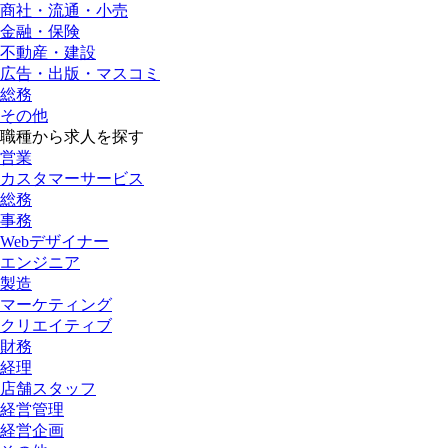
商社・流通・小売
金融・保険
不動産・建設
広告・出版・マスコミ
総務
その他
職種から求人を探す
営業
カスタマーサービス
総務
事務
Webデザイナー
エンジニア
製造
マーケティング
クリエイティブ
財務
経理
店舗スタッフ
経営管理
経営企画