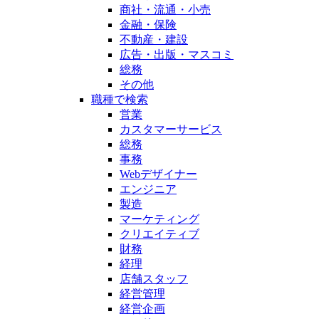
商社・流通・小売
金融・保険
不動産・建設
広告・出版・マスコミ
総務
その他
職種で検索
営業
カスタマーサービス
総務
事務
Webデザイナー
エンジニア
製造
マーケティング
クリエイティブ
財務
経理
店舗スタッフ
経営管理
経営企画