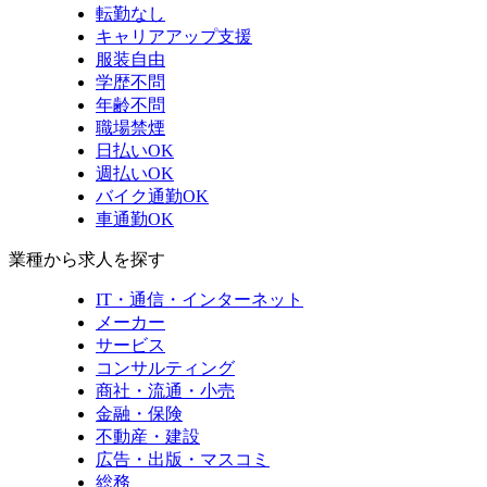
転勤なし
キャリアアップ支援
服装自由
学歴不問
年齢不問
職場禁煙
日払いOK
週払いOK
バイク通勤OK
車通勤OK
業種から求人を探す
IT・通信・インターネット
メーカー
サービス
コンサルティング
商社・流通・小売
金融・保険
不動産・建設
広告・出版・マスコミ
総務