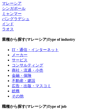
マレーシア
シンガポール
ミャンマー
バングラデシュ
インド
ラオス
業種から探す(マレーシア)
Type of industry
IT・通信・インターネット
メーカー
サービス
コンサルティング
商社・流通・小売
金融・保険
不動産・建設
広告・出版・マスコミ
総務
その他
職種から探す(マレーシア)
Type of job