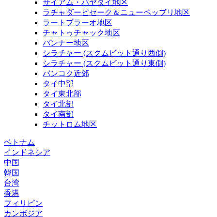
サイアム・パヤタイ地区
ラチャダーピセーク＆ニューペッブリ地区
ラートプラーオ地区
チャトゥチャック地区
バンナー地区
シラチャー (スクムビット通り西側)
シラチャー (スクムビット通り東側)
バンコク近郊
タイ中部
タイ東北部
タイ北部
タイ南部
チットロム地区
ベトナム
インドネシア
中国
韓国
台湾
香港
フィリピン
カンボジア