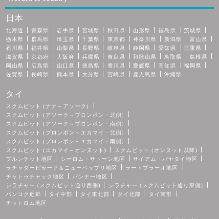
日本
北海道
青森県
岩手県
宮城県
秋田県
山形県
福島県
茨城県
栃木県
群馬県
埼玉県
千葉県
東京都
神奈川県
新潟県
富山県
石川県
福井県
山梨県
長野県
岐阜県
静岡県
愛知県
三重県
滋賀県
京都府
大阪府
兵庫県
奈良県
和歌山県
鳥取県
島根県
岡山県
広島県
山口県
徳島県
香川県
愛媛県
高知県
福岡県
佐賀県
長崎県
熊本県
大分県
宮崎県
鹿児島県
沖縄県
タイ
スクムビット (ナナ～アソーク)
スクムビット (アソーク～プロンポン・北側)
スクムビット (アソーク～プロンポン・南側)
スクムビット (プロンポン～エカマイ・北側)
スクムビット (プロンポン～エカマイ・南側)
スクムビット (エカマイ～オンヌット)
スクムビット (オンヌット以降)
プルンチット地区
シーロム・サトーン地区
サイアム・パヤタイ地区
ラチャダーピセーク＆ニューペッブリ地区
ラートプラーオ地区
チャトゥチャック地区
バンナー地区
シラチャー (スクムビット通り西側)
シラチャー (スクムビット通り東側)
バンコク近郊
タイ中部
タイ東北部
タイ北部
タイ南部
チットロム地区