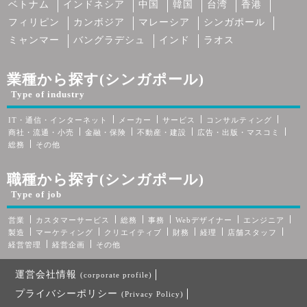
ベトナム
インドネシア
中国
韓国
台湾
香港
フィリピン
カンボジア
マレーシア
シンガポール
ミャンマー
バングラデシュ
インド
ラオス
業種から探す(シンガポール)
Type of industry
IT・通信・インターネット
メーカー
サービス
コンサルティング
商社・流通・小売
金融・保険
不動産・建設
広告・出版・マスコミ
総務
その他
職種から探す(シンガポール)
Type of job
営業
カスタマーサービス
総務
事務
Webデザイナー
エンジニア
製造
マーケティング
クリエイティブ
財務
経理
店舗スタッフ
経営管理
経営企画
その他
運営会社情報
(corporate profile)
プライバシーポリシー
(Privacy Policy)