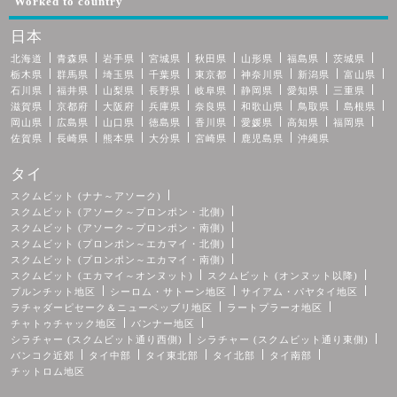
Worked to country
日本
北海道
青森県
岩手県
宮城県
秋田県
山形県
福島県
茨城県
栃木県
群馬県
埼玉県
千葉県
東京都
神奈川県
新潟県
富山県
石川県
福井県
山梨県
長野県
岐阜県
静岡県
愛知県
三重県
滋賀県
京都府
大阪府
兵庫県
奈良県
和歌山県
鳥取県
島根県
岡山県
広島県
山口県
徳島県
香川県
愛媛県
高知県
福岡県
佐賀県
長崎県
熊本県
大分県
宮崎県
鹿児島県
沖縄県
タイ
スクムビット (ナナ～アソーク)
スクムビット (アソーク～プロンポン・北側)
スクムビット (アソーク～プロンポン・南側)
スクムビット (プロンポン～エカマイ・北側)
スクムビット (プロンポン～エカマイ・南側)
スクムビット (エカマイ～オンヌット)
スクムビット (オンヌット以降)
プルンチット地区
シーロム・サトーン地区
サイアム・パヤタイ地区
ラチャダーピセーク＆ニューペッブリ地区
ラートプラーオ地区
チャトゥチャック地区
バンナー地区
シラチャー (スクムビット通り西側)
シラチャー (スクムビット通り東側)
バンコク近郊
タイ中部
タイ東北部
タイ北部
タイ南部
チットロム地区