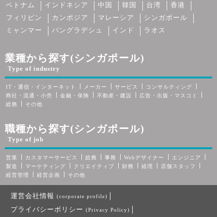
ベトナム
インドネシア
中国
韓国
台湾
香港
フィリピン
カンボジア
マレーシア
シンガポール
ミャンマー
バングラデシュ
インド
ラオス
業種から探す(シンガポール)
Type of industry
IT・通信・インターネット
メーカー
サービス
コンサルティング
商社・流通・小売
金融・保険
不動産・建設
広告・出版・マスコミ
総務
その他
職種から探す(シンガポール)
Type of job
営業
カスタマーサービス
総務
事務
Webデザイナー
エンジニア
製造
マーケティング
クリエイティブ
財務
経理
店舗スタッフ
経営管理
経営企画
その他
運営会社情報
(corporate profile)
プライバシーポリシー
(Privacy Policy)