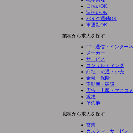
日払いOK
週払いOK
バイク通勤OK
車通勤OK
業種から求人を探す
IT・通信・インター
メーカー
サービス
コンサルティング
商社・流通・小売
金融・保険
不動産・建設
広告・出版・マスコ
総務
その他
職種から求人を探す
営業
カスタマーサービス