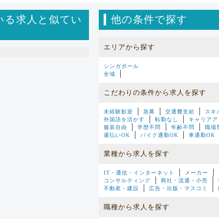
いる求人と似てい
他の条件で探す
エリアから探す
シンガポール
全域
こだわりの条件から求人を探す
未経験歓迎
急募
交通費支給
スキ
外国語を活かす
転勤なし
キャリアア
服装自由
学歴不問
年齢不問
職場
週払いOK
バイク通勤OK
車通勤OK
業種から求人を探す
IT・通信・インターネット
メーカー
コンサルティング
商社・流通・小売
不動産・建設
広告・出版・マスコミ
職種から求人を探す