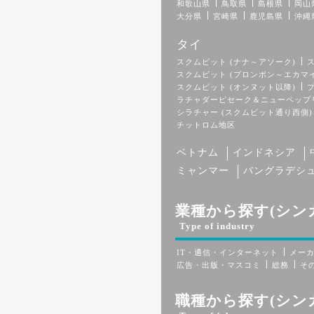
和歌山県
鳥取県
島根県
岡山
大分県
宮崎県
鹿児島県
沖縄
タイ
スクムビット (ナナ～アソーク)
スクムビット (プロンポン～エカマ
スクムビット (オンヌット以降)
ラチャダーピセーク＆ニューペッブ
シラチャー (スクムビット通り西側)
チットロム地区
ベトナム
インドネシア
ミャンマー
バングラデシ
業種から探す(シン
Type of industry
IT・通信・インターネット
メー
広告・出版・マスコミ
総務
そ
職種から探す(シン