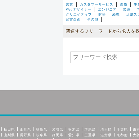
営業
カスタマーサービス
総務
事
Webデザイナー
エンジニア
製造
クリエイティブ
財務
経理
店舗ス
経営企画
その他
関連するフリーワードから求人を
秋田県
山形県
福島県
茨城県
栃木県
群馬県
埼玉県
千葉県
東
山梨県
長野県
岐阜県
静岡県
愛知県
三重県
滋賀県
京都府
大