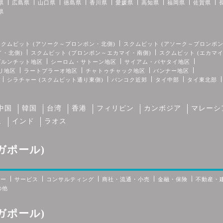
県
広島県
山口県
徳島県
香川県
愛媛県
高知県
福岡県
佐賀県
県
スクムビット (アソーク～プロンポン・北側)
スクムビット (アソーク～プロンポン
イ・北側)
スクムビット (プロンポン～エカマイ・南側)
スクムビット (エカマ
プルンチット地区
シーロム・サトーン地区
サイアム・パヤタイ地区
リ地区
ラートプラーオ地区
チャトゥチャック地区
バンナー地区
シラチャー (スクムビット通り東側)
バンコク近郊
タイ中部
タイ東北部
中国
韓国
台湾
香港
フィリピン
カンボジア
マレーシ
ュ
インド
ラオス
ガポール)
カー
サービス
コンサルティング
商社・流通・小売
金融・保険
不動産・
の他
ガポール)