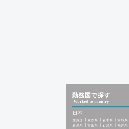
勤務国で探す
Worked to country
日本
北海道
青森県
岩手県
宮城県
新潟県
富山県
石川県
福井県