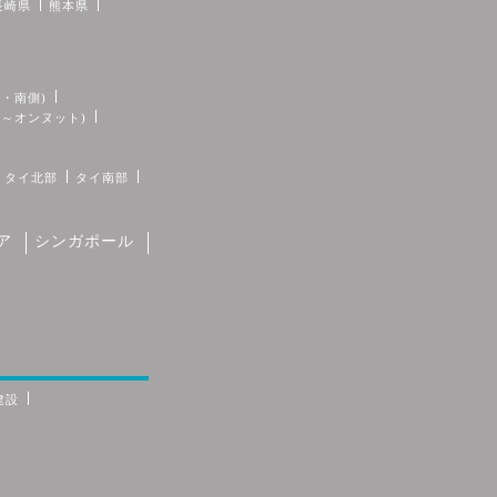
長崎県
熊本県
・南側)
イ～オンヌット)
タイ北部
タイ南部
ア
シンガポール
建設