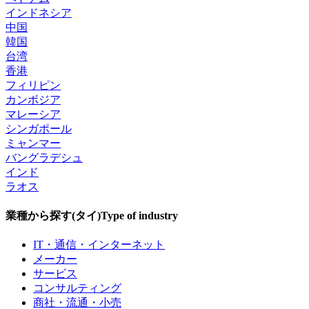
インドネシア
中国
韓国
台湾
香港
フィリピン
カンボジア
マレーシア
シンガポール
ミャンマー
バングラデシュ
インド
ラオス
業種から探す(タイ)
Type of industry
IT・通信・インターネット
メーカー
サービス
コンサルティング
商社・流通・小売