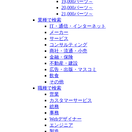
19,000バーツ～
20,000バーツ～
21,000バーツ～
業種で検索
IT・通信・インターネット
メーカー
サービス
コンサルティング
商社・流通・小売
金融・保険
不動産・建設
広告・出版・マスコミ
飲食
その他
職種で検索
営業
カスタマーサービス
総務
事務
Webデザイナー
エンジニア
製造