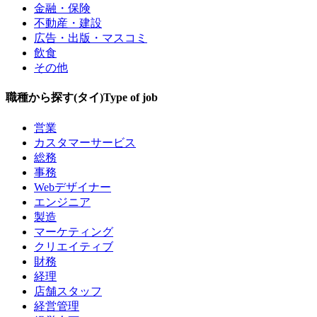
金融・保険
不動産・建設
広告・出版・マスコミ
飲食
その他
職種から探す(タイ)
Type of job
営業
カスタマーサービス
総務
事務
Webデザイナー
エンジニア
製造
マーケティング
クリエイティブ
財務
経理
店舗スタッフ
経営管理