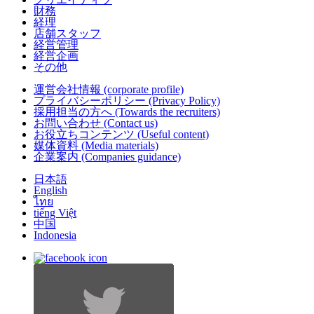
財務
経理
店舗スタッフ
経営管理
経営企画
その他
運営会社情報
(corporate profile)
プライバシーポリシー
(Privacy Policy)
採用担当の方へ
(Towards the recruiters)
お問い合わせ
(Contact us)
お役立ちコンテンツ
(Useful content)
媒体資料
(Media materials)
企業案内
(Companies guidance)
日本語
English
ไทย
tiếng Việt
中国
Indonesia