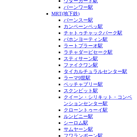
ウターカート駅
バーンワー駅
MRT(地下鉄)
バーンスー駅
カンペーンペッ駅
チャトゥチャックパーク駅
パホンヨーティン駅
ラートプラーオ駅
ラチャダーピセーク駅
スティサーン駅
ファイクワン駅
タイカルチュラルセンター駅
ラーマ9世駅
ペッチャブリー駅
スクンビット駅
クイーン・シリキット・コンベ
ンションセンター駅
クローントゥーイ駅
ルンピニー駅
シーロム駅
サムヤーン駅
フワランポーン駅