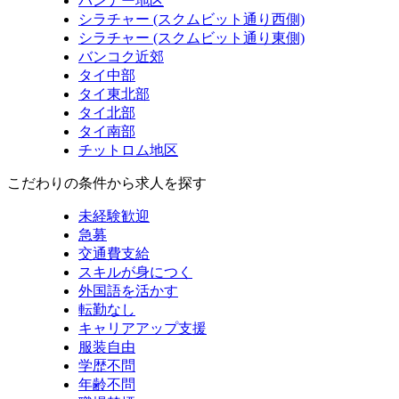
バンナー地区
シラチャー (スクムビット通り西側)
シラチャー (スクムビット通り東側)
バンコク近郊
タイ中部
タイ東北部
タイ北部
タイ南部
チットロム地区
こだわりの条件から求人を探す
未経験歓迎
急募
交通費支給
スキルが身につく
外国語を活かす
転勤なし
キャリアアップ支援
服装自由
学歴不問
年齢不問