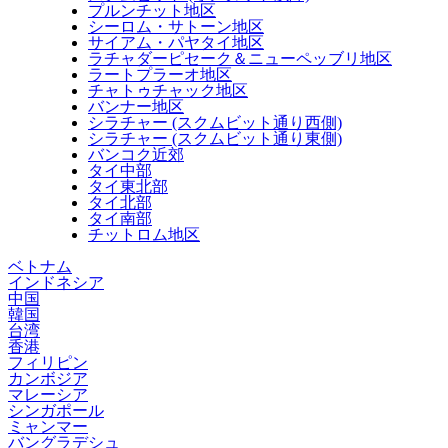
プルンチット地区
シーロム・サトーン地区
サイアム・パヤタイ地区
ラチャダーピセーク＆ニューペッブリ地区
ラートプラーオ地区
チャトゥチャック地区
バンナー地区
シラチャー (スクムビット通り西側)
シラチャー (スクムビット通り東側)
バンコク近郊
タイ中部
タイ東北部
タイ北部
タイ南部
チットロム地区
ベトナム
インドネシア
中国
韓国
台湾
香港
フィリピン
カンボジア
マレーシア
シンガポール
ミャンマー
バングラデシュ