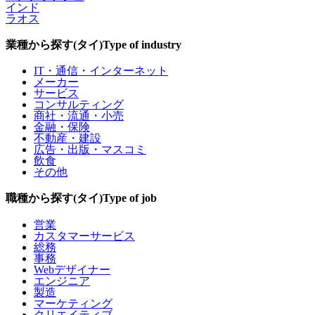
インド
ラオス
業種から探す(タイ)
Type of industry
IT・通信・インターネット
メーカー
サービス
コンサルティング
商社・流通・小売
金融・保険
不動産・建設
広告・出版・マスコミ
飲食
その他
職種から探す(タイ)
Type of job
営業
カスタマーサービス
総務
事務
Webデザイナー
エンジニア
製造
マーケティング
クリエイティブ