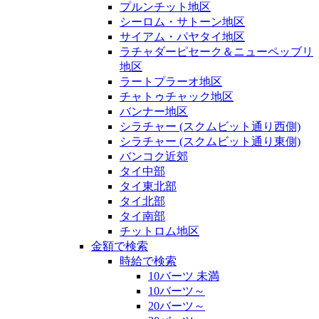
プルンチット地区
シーロム・サトーン地区
サイアム・パヤタイ地区
ラチャダーピセーク＆ニューペッブリ
地区
ラートプラーオ地区
チャトゥチャック地区
バンナー地区
シラチャー (スクムビット通り西側)
シラチャー (スクムビット通り東側)
バンコク近郊
タイ中部
タイ東北部
タイ北部
タイ南部
チットロム地区
金額で検索
時給で検索
10バーツ 未満
10バーツ～
20バーツ～