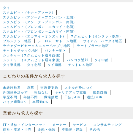
タイ
スクムビット (ナナ～アソーク)
スクムビット (アソーク～プロンポン・北側)
スクムビット (アソーク～プロンポン・南側)
スクムビット (プロンポン～エカマイ・北側)
スクムビット (プロンポン～エカマイ・南側)
スクムビット (エカマイ～オンヌット)
スクムビット (オンヌット以降)
プルンチット地区
シーロム・サトーン地区
サイアム・パヤタイ地区
ラチャダーピセーク＆ニューペッブリ地区
ラートプラーオ地区
チャトゥチャック地区
バンナー地区
シラチャー (スクムビット通り西側)
シラチャー (スクムビット通り東側)
バンコク近郊
タイ中部
タイ東北部
タイ北部
タイ南部
チットロム地区
こだわりの条件から求人を探す
未経験歓迎
急募
交通費支給
スキルが身につく
外国語を活かす
転勤なし
キャリアアップ支援
服装自由
学歴不問
年齢不問
職場禁煙
日払いOK
週払いOK
バイク通勤OK
車通勤OK
業種から求人を探す
IT・通信・インターネット
メーカー
サービス
コンサルティング
商社・流通・小売
金融・保険
不動産・建設
その他