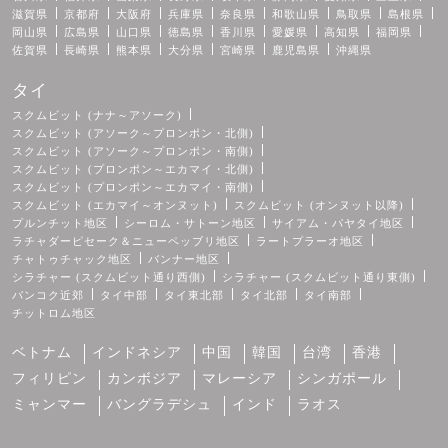
滋賀県
京都府
大阪府
兵庫県
奈良県
和歌山県
鳥取県
島根県
岡山県
広島県
山口県
徳島県
香川県
愛媛県
高知県
福岡県
佐賀県
長崎県
熊本県
大分県
宮崎県
鹿児島県
沖縄県
タイ
スクムビット (ナナ～アソーク)
スクムビット (アソーク～プロンポン・北側)
スクムビット (アソーク～プロンポン・南側)
スクムビット (プロンポン～エカマイ・北側)
スクムビット (プロンポン～エカマイ・南側)
スクムビット (エカマイ～オンヌット)
スクムビット (オンヌット以降)
プルンチット地区
シーロム・サトーン地区
サイアム・パヤタイ地区
ラチャダーピセーク＆ニューペッブリ地区
ラートプラーオ地区
チャトゥチャック地区
バンナー地区
シラチャー (スクムビット通り西側)
シラチャー (スクムビット通り東側)
バンコク近郊
タイ中部
タイ東北部
タイ北部
タイ南部
チットロム地区
ベトナム
インドネシア
中国
韓国
台湾
香港
フィリピン
カンボジア
マレーシア
シンガポール
ミャンマー
バングラデシュ
インド
ラオス