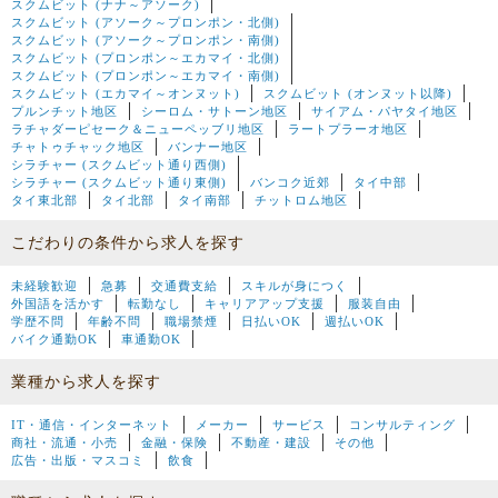
スクムビット (ナナ～アソーク)
スクムビット (アソーク～プロンポン・北側)
スクムビット (アソーク～プロンポン・南側)
スクムビット (プロンポン～エカマイ・北側)
スクムビット (プロンポン～エカマイ・南側)
スクムビット (エカマイ～オンヌット)
スクムビット (オンヌット以降)
プルンチット地区
シーロム・サトーン地区
サイアム・パヤタイ地区
ラチャダーピセーク＆ニューペッブリ地区
ラートプラーオ地区
チャトゥチャック地区
バンナー地区
シラチャー (スクムビット通り西側)
シラチャー (スクムビット通り東側)
バンコク近郊
タイ中部
タイ東北部
タイ北部
タイ南部
チットロム地区
こだわりの条件から求人を探す
未経験歓迎
急募
交通費支給
スキルが身につく
外国語を活かす
転勤なし
キャリアアップ支援
服装自由
学歴不問
年齢不問
職場禁煙
日払いOK
週払いOK
バイク通勤OK
車通勤OK
業種から求人を探す
IT・通信・インターネット
メーカー
サービス
コンサルティング
商社・流通・小売
金融・保険
不動産・建設
その他
広告・出版・マスコミ
飲食