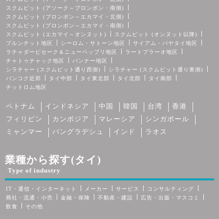
スクムビット (アソーク～プロンポン・南側)
スクムビット (プロンポン～エカマイ・北側)
スクムビット (プロンポン～エカマイ・南側)
スクムビット (エカマイ～オンヌット)
スクムビット (オンヌット以降)
プルンチット地区
シーロム・サトーン地区
サイアム・パヤタイ地区
ラチャダーピセーク＆ニューペッブリ地区
ラートプラーオ地区
チャトゥチャック地区
バンナー地区
シラチャー (スクムビット通り西側)
シラチャー (スクムビット通り東側)
バンコク近郊
タイ中部
タイ東北部
タイ北部
タイ南部
チットロム地区
ベトナム
インドネシア
中国
韓国
台湾
香港
フィリピン
カンボジア
マレーシア
シンガポール
ミャンマー
バングラデシュ
インド
ラオス
業種から探す(タイ)
Type of industry
IT・通信・インターネット
メーカー
サービス
コンサルティング
商社・流通・小売
金融・保険
不動産・建設
広告・出版・マスコミ
飲食
その他