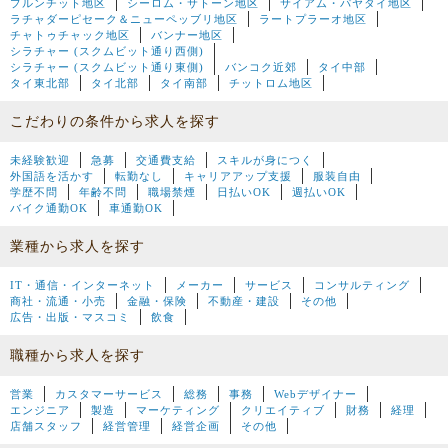
プルンチット地区
シーロム・サトーン地区
サイアム・パヤタイ地区
ラチャダーピセーク＆ニューペッブリ地区
ラートプラーオ地区
チャトゥチャック地区
バンナー地区
シラチャー (スクムビット通り西側)
シラチャー (スクムビット通り東側)
バンコク近郊
タイ中部
タイ東北部
タイ北部
タイ南部
チットロム地区
こだわりの条件から求人を探す
未経験歓迎
急募
交通費支給
スキルが身につく
外国語を活かす
転勤なし
キャリアアップ支援
服装自由
学歴不問
年齢不問
職場禁煙
日払いOK
週払いOK
バイク通勤OK
車通勤OK
業種から求人を探す
IT・通信・インターネット
メーカー
サービス
コンサルティング
商社・流通・小売
金融・保険
不動産・建設
その他
広告・出版・マスコミ
飲食
職種から求人を探す
営業
カスタマーサービス
総務
事務
Webデザイナー
エンジニア
製造
マーケティング
クリエイティブ
財務
経理
店舗スタッフ
経営管理
経営企画
その他