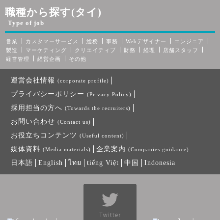
職種から探す(タイ)
Type of job
営業
カスタマーサービス
総務
事務
Webデザイナー
エンジニア
製造
マーケティング
クリエイティブ
財務
経理
店舗スタッフ
経営管理
経営企画
その他
運営会社情報
(corporate profile)
プライバシーポリシー
(Privacy Policy)
採用担当の方へ
(Towards the recruiters)
お問い合わせ
(Contact us)
お役立ちコンテンツ
(Useful content)
媒体資料
企業案内
(Media materials)
(Companies guidance)
日本語
English
ไทย
tiếng Việt
中国
Indonesia