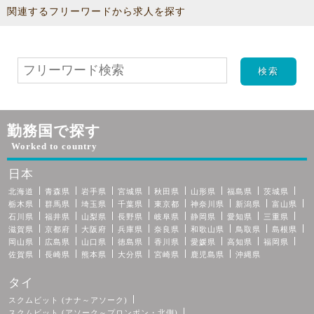
関連するフリーワードから求人を探す
勤務国で探す
Worked to country
日本
北海道
青森県
岩手県
宮城県
秋田県
山形県
福島県
茨城県
栃木県
群馬県
埼玉県
千葉県
東京都
神奈川県
新潟県
富山県
石川県
福井県
山梨県
長野県
岐阜県
静岡県
愛知県
三重県
滋賀県
京都府
大阪府
兵庫県
奈良県
和歌山県
鳥取県
島根県
岡山県
広島県
山口県
徳島県
香川県
愛媛県
高知県
福岡県
佐賀県
長崎県
熊本県
大分県
宮崎県
鹿児島県
沖縄県
タイ
スクムビット (ナナ～アソーク)
スクムビット (アソーク～プロンポン・北側)