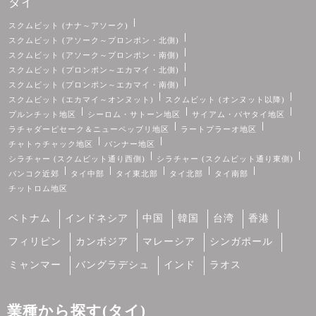
タイ
スクムビット (ナナ～アソーク)
スクムビット (アソーク～プロンポン・北側)
スクムビット (アソーク～プロンポン・南側)
スクムビット (プロンポン～エカマイ・北側)
スクムビット (プロンポン～エカマイ・南側)
スクムビット (エカマイ～オンヌット)
スクムビット (オンヌット以降)
プルンチット地区
シーロム・サトーン地区
サイアム・パヤタイ地区
ラチャダーピセーク＆ニューペッブリ地区
ラートプラーオ地区
チャトゥチャック地区
バンナー地区
シラチャー (スクムビット通り西側)
シラチャー (スクムビット通り東側)
バンコク近郊
タイ中部
タイ東北部
タイ北部
タイ南部
チットロム地区
ベトナム
インドネシア
中国
韓国
台湾
香港
フィリピン
カンボジア
マレーシア
シンガポール
ミャンマー
バングラデシュ
インド
ラオス
業種から探す(タイ)