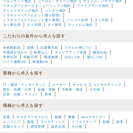
プルンチット地区
シーロム・サトーン地区
サイアム・パヤタイ地区
ラチャダーピセーク＆ニューペッブリ地区
ラートプラーオ地区
チャトゥチャック地区
バンナー地区
シラチャー (スクムビット通り西側)
シラチャー (スクムビット通り東側)
バンコク近郊
タイ中部
タイ東北部
タイ北部
タイ南部
チットロム地区
こだわりの条件から求人を探す
未経験歓迎
急募
交通費支給
スキルが身につく
外国語を活かす
転勤なし
キャリアアップ支援
服装自由
学歴不問
年齢不問
職場禁煙
日払いOK
週払いOK
バイク通勤OK
車通勤OK
業種から求人を探す
IT・通信・インターネット
メーカー
サービス
コンサルティング
商社・流通・小売
金融・保険
不動産・建設
その他
広告・出版・マスコミ
飲食
職種から求人を探す
営業
カスタマーサービス
総務
事務
Webデザイナー
エンジニア
製造
マーケティング
クリエイティブ
財務
経理
店舗スタッフ
経営管理
経営企画
その他