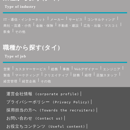
Type of industry
IT・通信・インターネット
メーカー
サービス
コンサルティング
商社・流通・小売
金融・保険
不動産・建設
広告・出版・マスコミ
飲食
その他
職種から探す(タイ)
Type of job
営業
カスタマーサービス
総務
事務
Webデザイナー
エンジニア
製造
マーケティング
クリエイティブ
財務
経理
店舗スタッフ
経営管理
経営企画
その他
運営会社情報
(corporate profile)
プライバシーポリシー
(Privacy Policy)
採用担当の方へ
(Towards the recruiters)
お問い合わせ
(Contact us)
お役立ちコンテンツ
(Useful content)