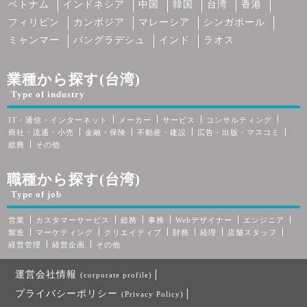
ベトナム
インドネシア
中国
韓国
台湾
香港
フィリピン
カンボジア
マレーシア
シンガポール
ミャンマー
バングラデシュ
インド
ラオス
業種から探す(台湾)
Type of industry
IT・通信・インターネット
メーカー
サービス
コンサルティング
商社・流通・小売
金融・保険
不動産・建設
広告・出版・マスコミ
総務
その他
職種から探す(台湾)
Type of job
営業
カスタマーサービス
総務
事務
Webデザイナー
エンジニア
製造
マーケティング
クリエイティブ
財務
経理
店舗スタッフ
経営管理
経営企画
その他
運営会社情報
(corporate profile)
プライバシーポリシー
(Privacy Policy)