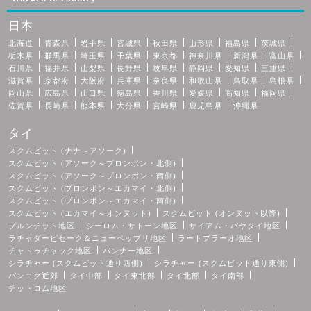
日本
北海道
青森県
岩手県
宮城県
秋田県
山形県
福島県
茨城県
栃木県
群馬県
埼玉県
千葉県
東京都
神奈川県
新潟県
富山県
石川県
福井県
山梨県
長野県
岐阜県
静岡県
愛知県
三重県
滋賀県
京都府
大阪府
兵庫県
奈良県
和歌山県
鳥取県
島根県
岡山県
広島県
山口県
徳島県
香川県
愛媛県
高知県
福岡県
佐賀県
長崎県
熊本県
大分県
宮崎県
鹿児島県
沖縄県
タイ
スクムビット (ナナ～アソーク)
スクムビット (アソーク～プロンポン・北側)
スクムビット (アソーク～プロンポン・南側)
スクムビット (プロンポン～エカマイ・北側)
スクムビット (プロンポン～エカマイ・南側)
スクムビット (エカマイ～オンヌット)
スクムビット (オンヌット以降)
プルンチット地区
シーロム・サトーン地区
サイアム・パヤタイ地区
ラチャダーピセーク＆ニューペッブリ地区
ラートプラーオ地区
チャトゥチャック地区
バンナー地区
シラチャー (スクムビット通り西側)
シラチャー (スクムビット通り東側)
バンコク近郊
タイ中部
タイ東北部
タイ北部
タイ南部
チットロム地区