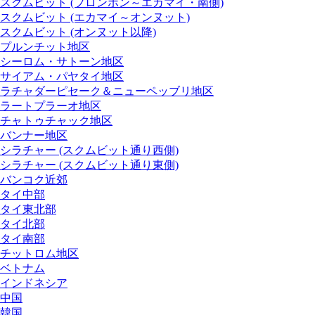
スクムビット (プロンポン～エカマイ・南側)
スクムビット (エカマイ～オンヌット)
スクムビット (オンヌット以降)
プルンチット地区
シーロム・サトーン地区
サイアム・パヤタイ地区
ラチャダーピセーク＆ニューペッブリ地区
ラートプラーオ地区
チャトゥチャック地区
バンナー地区
シラチャー (スクムビット通り西側)
シラチャー (スクムビット通り東側)
バンコク近郊
タイ中部
タイ東北部
タイ北部
タイ南部
チットロム地区
ベトナム
インドネシア
中国
韓国