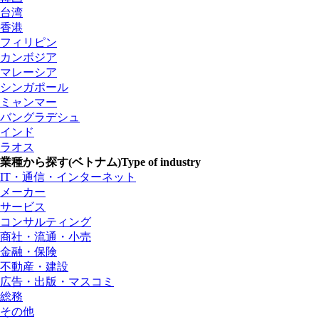
台湾
香港
フィリピン
カンボジア
マレーシア
シンガポール
ミャンマー
バングラデシュ
インド
ラオス
業種から探す(ベトナム)
Type of industry
IT・通信・インターネット
メーカー
サービス
コンサルティング
商社・流通・小売
金融・保険
不動産・建設
広告・出版・マスコミ
総務
その他