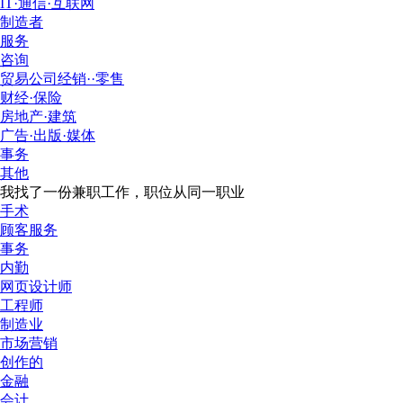
IT·通信·互联网
制造者
服务
咨询
贸易公司经销··零售
财经·保险
房地产·建筑
广告·出版·媒体
事务
其他
我找了一份兼职工作，职位从同一职业
手术
顾客服务
事务
内勤
网页设计师
工程师
制造业
市场营销
创作的
金融
会计