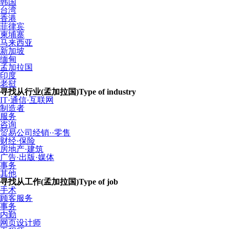
韩国
台湾
香港
菲律宾
柬埔寨
马来西亚
新加坡
缅甸
孟加拉国
印度
老挝
寻找从行业(孟加拉国)
Type of industry
IT·通信·互联网
制造者
服务
咨询
贸易公司经销··零售
财经·保险
房地产·建筑
广告·出版·媒体
事务
其他
寻找从工作(孟加拉国)
Type of job
手术
顾客服务
事务
内勤
网页设计师