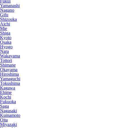
Fukui
Yamanashi
Nagano
Gifu
Shizouka
Aichi
Mie
Shiga
Kyoto
Osaka
Hyogo
Nara
Wakayama
Tottori
Shimane
Okayama
Hiroshima
Yamaguchi
Tokushima
Kagawa
Ehime
Kochi
Fukuoka
Saga
Nagasaki
Kumamoto
Oita
Miyazaki