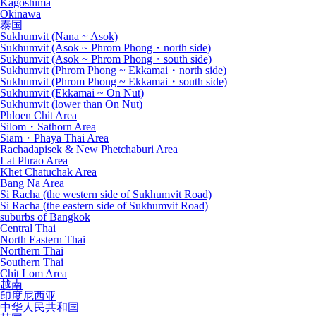
Kagoshima
Okinawa
泰国
Sukhumvit (Nana ~ Asok)
Sukhumvit (Asok ~ Phrom Phong・north side)
Sukhumvit (Asok ~ Phrom Phong・south side)
Sukhumvit (Phrom Phong ~ Ekkamai・north side)
Sukhumvit (Phrom Phong ~ Ekkamai・south side)
Sukhumvit (Ekkamai ~ On Nut)
Sukhumvit (lower than On Nut)
Phloen Chit Area
Silom・Sathorn Area
Siam・Phaya Thai Area
Rachadapisek & New Phetchaburi Area
Lat Phrao Area
Khet Chatuchak Area
Bang Na Area
Si Racha (the western side of Sukhumvit Road)
Si Racha (the eastern side of Sukhumvit Road)
suburbs of Bangkok
Central Thai
North Eastern Thai
Northern Thai
Southern Thai
Chit Lom Area
越南
印度尼西亚
中华人民共和国