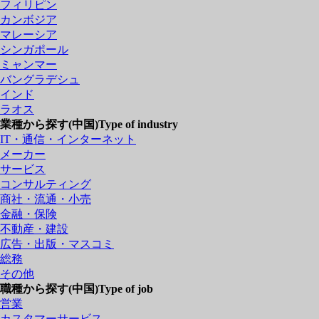
フィリピン
カンボジア
マレーシア
シンガポール
ミャンマー
バングラデシュ
インド
ラオス
業種から探す(中国)
Type of industry
IT・通信・インターネット
メーカー
サービス
コンサルティング
商社・流通・小売
金融・保険
不動産・建設
広告・出版・マスコミ
総務
その他
職種から探す(中国)
Type of job
営業
カスタマーサービス