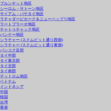
プルンチット地区
シーロム・サトーン地区
サイアム・パヤタイ地区
ラチャダーピセーク＆ニューペッブリ地区
ラートプラーオ地区
チャトゥチャック地区
バンナー地区
シラチャー (スクムビット通り西側)
シラチャー (スクムビット通り東側)
バンコク近郊
タイ中部
タイ東北部
タイ北部
タイ南部
チットロム地区
ベトナム
インドネシア
中国
韓国
台湾
香港