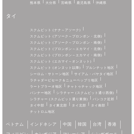
熊本県
大分県
宮崎県
鹿児島県
沖縄県
タイ
スクムビット (ナナ～アソーク)
スクムビット (アソーク～プロンポン・北側)
スクムビット (アソーク～プロンポン・南側)
スクムビット (プロンポン～エカマイ・北側)
スクムビット (プロンポン～エカマイ・南側)
スクムビット (エカマイ～オンヌット)
スクムビット (オンヌット以降)
プルンチット地区
シーロム・サトーン地区
サイアム・パヤタイ地区
ラチャダーピセーク＆ニューペッブリ地区
ラートプラーオ地区
チャトゥチャック地区
バンナー地区
シラチャー (スクムビット通り西側)
シラチャー (スクムビット通り東側)
バンコク近郊
タイ中部
タイ東北部
タイ北部
タイ南部
チットロム地区
ベトナム
インドネシア
中国
韓国
台湾
香港