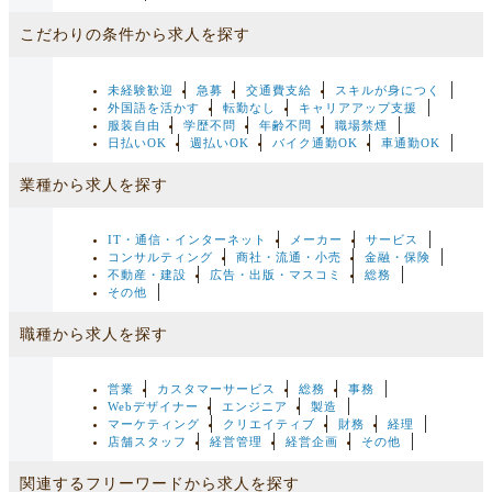
こだわりの条件から求人を探す
未経験歓迎
急募
交通費支給
スキルが身につく
外国語を活かす
転勤なし
キャリアアップ支援
服装自由
学歴不問
年齢不問
職場禁煙
日払いOK
週払いOK
バイク通勤OK
車通勤OK
業種から求人を探す
IT・通信・インターネット
メーカー
サービス
コンサルティング
商社・流通・小売
金融・保険
不動産・建設
広告・出版・マスコミ
総務
その他
職種から求人を探す
営業
カスタマーサービス
総務
事務
Webデザイナー
エンジニア
製造
マーケティング
クリエイティブ
財務
経理
店舗スタッフ
経営管理
経営企画
その他
関連するフリーワードから求人を探す