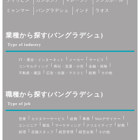
フィリピン
カンボジア
マレーシア
シンガポール
ミャンマー
バングラデシュ
インド
ラオス
業種から探す(バングラデシュ)
Type of industry
IT・通信・インターネット
メーカー
サービス
コンサルティング
商社・流通・小売
金融・保険
不動産・建設
広告・出版・マスコミ
総務
その他
職種から探す(バングラデシュ)
Type of job
営業
カスタマーサービス
総務
事務
Webデザイナー
エンジニア
製造
マーケティング
クリエイティブ
財務
経理
店舗スタッフ
経営管理
経営企画
その他