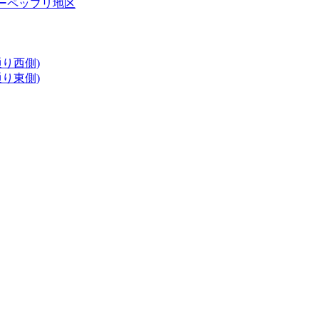
ーペッブリ地区
り西側)
り東側)