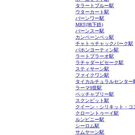
タラートプルー駅
ウターカート駅
バーンワー駅
MRT(地下鉄)
バーンスー駅
カンペーンペッ駅
チャトゥチャックパーク駅
パホンヨーティン駅
ラートプラーオ駅
ラチャダーピセーク駅
スティサーン駅
ファイクワン駅
タイカルチュラルセンター
ラーマ9世駅
ペッチャブリー駅
スクンビット駅
クイーン・シリキット・コ
クローントゥーイ駅
ルンピニー駅
シーロム駅
サムヤーン駅