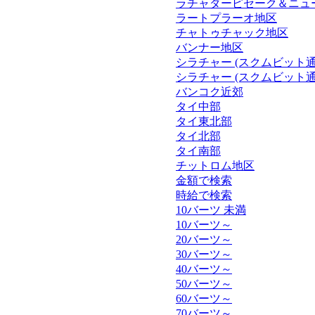
ラチャダーピセーク＆ニュ
ラートプラーオ地区
チャトゥチャック地区
バンナー地区
シラチャー (スクムビット通
シラチャー (スクムビット通
バンコク近郊
タイ中部
タイ東北部
タイ北部
タイ南部
チットロム地区
金額で検索
時給で検索
10バーツ 未満
10バーツ～
20バーツ～
30バーツ～
40バーツ～
50バーツ～
60バーツ～
70バーツ～