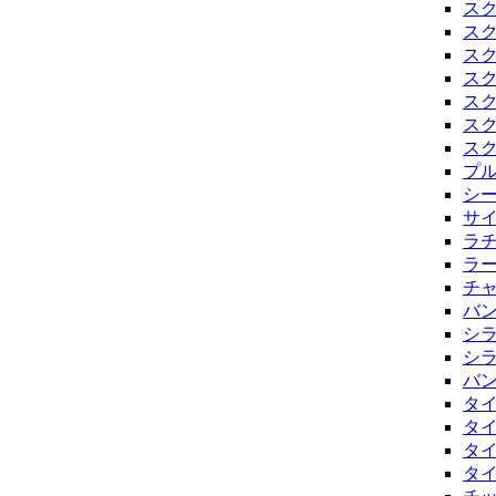
スク
スク
スク
スク
スク
スク
スク
プ
シ
サ
ラ
ラ
チ
バ
シラ
シラ
バ
タ
タ
タ
タ