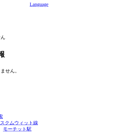
Language
せん
報
りません。
索
Sスクムウィット線
モーチット駅