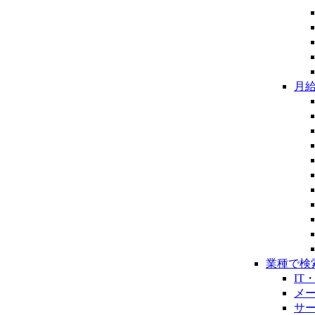
月
業種で検
IT
メ
サ