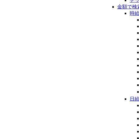
チ
金額で検
時
日