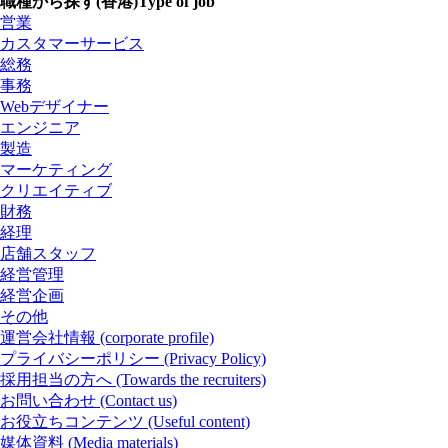
職種から探す(香港)
Type of job
営業
カスタマーサービス
総務
事務
Webデザイナー
エンジニア
製造
マーケティング
クリエイティブ
財務
経理
店舗スタッフ
経営管理
経営企画
その他
運営会社情報
(corporate profile)
プライバシーポリシー
(Privacy Policy)
採用担当の方へ
(Towards the recruiters)
お問い合わせ
(Contact us)
お役立ちコンテンツ
(Useful content)
媒体資料
(Media materials)