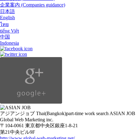
企業案内
(Companies guidance)
日本語
English
ไทย
tiếng Việt
中国
Indonesia
アジアンジョブ Thai(Bangkok)part-time work search ASIAN JOB
Global Web Marketing inc.
〒104-0061 東京都中央区銀座1-8-21
第21中央ビル9F
http://www.global-web-marketing.net/