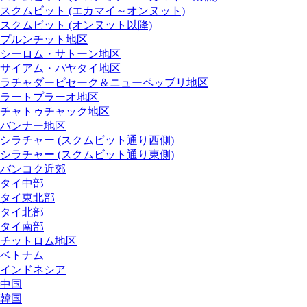
スクムビット (エカマイ～オンヌット)
スクムビット (オンヌット以降)
プルンチット地区
シーロム・サトーン地区
サイアム・パヤタイ地区
ラチャダーピセーク＆ニューペッブリ地区
ラートプラーオ地区
チャトゥチャック地区
バンナー地区
シラチャー (スクムビット通り西側)
シラチャー (スクムビット通り東側)
バンコク近郊
タイ中部
タイ東北部
タイ北部
タイ南部
チットロム地区
ベトナム
インドネシア
中国
韓国