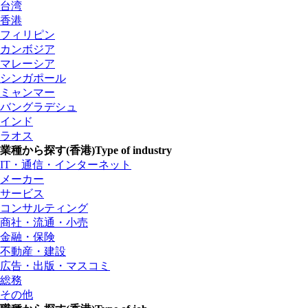
台湾
香港
フィリピン
カンボジア
マレーシア
シンガポール
ミャンマー
バングラデシュ
インド
ラオス
業種から探す(香港)
Type of industry
IT・通信・インターネット
メーカー
サービス
コンサルティング
商社・流通・小売
金融・保険
不動産・建設
広告・出版・マスコミ
総務
その他