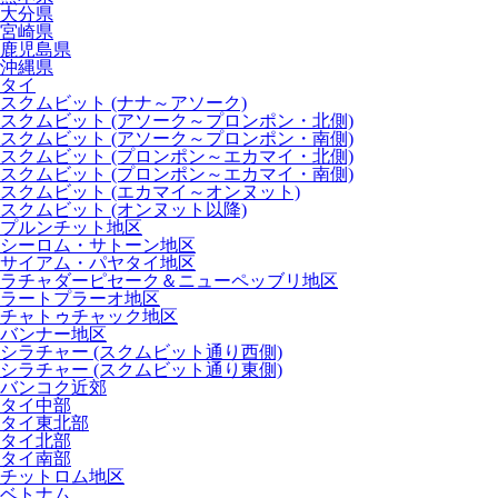
大分県
宮崎県
鹿児島県
沖縄県
タイ
スクムビット (ナナ～アソーク)
スクムビット (アソーク～プロンポン・北側)
スクムビット (アソーク～プロンポン・南側)
スクムビット (プロンポン～エカマイ・北側)
スクムビット (プロンポン～エカマイ・南側)
スクムビット (エカマイ～オンヌット)
スクムビット (オンヌット以降)
プルンチット地区
シーロム・サトーン地区
サイアム・パヤタイ地区
ラチャダーピセーク＆ニューペッブリ地区
ラートプラーオ地区
チャトゥチャック地区
バンナー地区
シラチャー (スクムビット通り西側)
シラチャー (スクムビット通り東側)
バンコク近郊
タイ中部
タイ東北部
タイ北部
タイ南部
チットロム地区
ベトナム