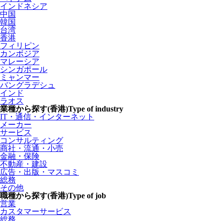
インドネシア
中国
韓国
台湾
香港
フィリピン
カンボジア
マレーシア
シンガポール
ミャンマー
バングラデシュ
インド
ラオス
業種から探す(香港)
Type of industry
IT・通信・インターネット
メーカー
サービス
コンサルティング
商社・流通・小売
金融・保険
不動産・建設
広告・出版・マスコミ
総務
その他
職種から探す(香港)
Type of job
営業
カスタマーサービス
総務