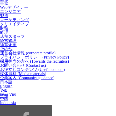
事務
Webデザイナー
エンジニア
製造
マーケティング
クリエイティブ
財務
経理
店舗スタッフ
経営管理
経営企画
その他
運営会社情報
(corporate profile)
プライバシーポリシー
(Privacy Policy)
採用担当の方へ
(Towards the recruiters)
お問い合わせ
(Contact us)
お役立ちコンテンツ
(Useful content)
媒体資料
(Media materials)
企業案内
(Companies guidance)
日本語
English
ไทย
tiếng Việt
中国
Indonesia