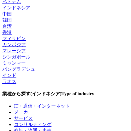
ベトナム
インドネシア
中国
韓国
台湾
香港
フィリピン
カンボジア
マレーシア
シンガポール
ミャンマー
バングラデシュ
インド
ラオス
業種から探す(インドネシア)
Type of industry
IT・通信・インターネット
メーカー
サービス
コンサルティング
商社・流通・小売