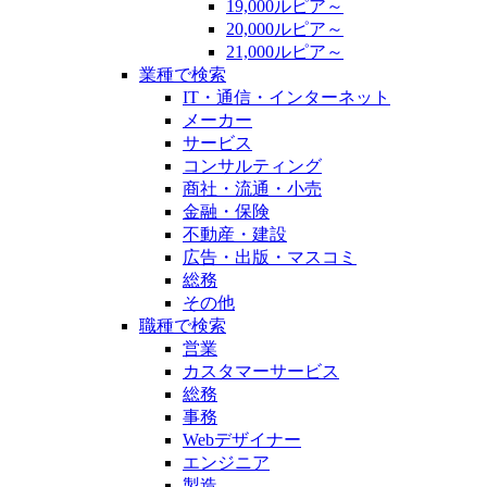
19,000ルピア～
20,000ルピア～
21,000ルピア～
業種で検索
IT・通信・インターネット
メーカー
サービス
コンサルティング
商社・流通・小売
金融・保険
不動産・建設
広告・出版・マスコミ
総務
その他
職種で検索
営業
カスタマーサービス
総務
事務
Webデザイナー
エンジニア
製造