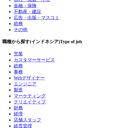
金融・保険
不動産・建設
広告・出版・マスコミ
総務
その他
職種から探す(インドネシア)
Type of job
営業
カスタマーサービス
総務
事務
Webデザイナー
エンジニア
製造
マーケティング
クリエイティブ
財務
経理
店舗スタッフ
経営管理