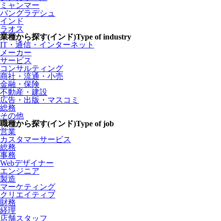
ミャンマー
バングラデシュ
インド
ラオス
業種から探す(インド)
Type of industry
IT・通信・インターネット
メーカー
サービス
コンサルティング
商社・流通・小売
金融・保険
不動産・建設
広告・出版・マスコミ
総務
その他
職種から探す(インド)
Type of job
営業
カスタマーサービス
総務
事務
Webデザイナー
エンジニア
製造
マーケティング
クリエイティブ
財務
経理
店舗スタッフ