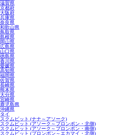
滋賀県
京都府
大阪府
兵庫県
奈良県
和歌山県
鳥取県
島根県
岡山県
広島県
山口県
徳島県
香川県
愛媛県
高知県
福岡県
佐賀県
長崎県
熊本県
大分県
宮崎県
鹿児島県
沖縄県
タイ
スクムビット (ナナ～アソーク)
スクムビット (アソーク～プロンポン・北側)
スクムビット (アソーク～プロンポン・南側)
スクムビット (プロンポン～エカマイ・北側)