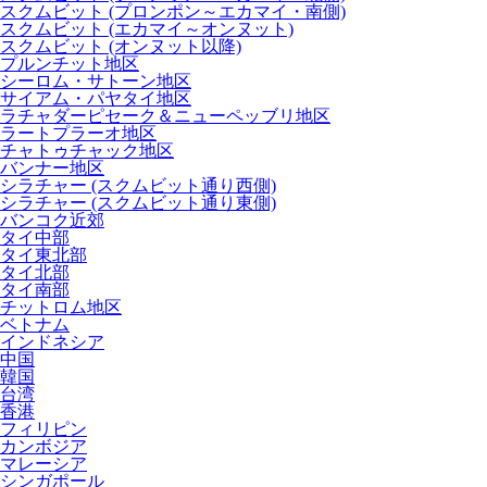
スクムビット (プロンポン～エカマイ・南側)
スクムビット (エカマイ～オンヌット)
スクムビット (オンヌット以降)
プルンチット地区
シーロム・サトーン地区
サイアム・パヤタイ地区
ラチャダーピセーク＆ニューペッブリ地区
ラートプラーオ地区
チャトゥチャック地区
バンナー地区
シラチャー (スクムビット通り西側)
シラチャー (スクムビット通り東側)
バンコク近郊
タイ中部
タイ東北部
タイ北部
タイ南部
チットロム地区
ベトナム
インドネシア
中国
韓国
台湾
香港
フィリピン
カンボジア
マレーシア
シンガポール