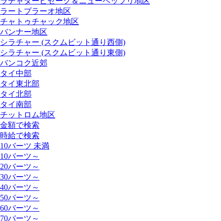
ラチャダーピセーク＆ニューペッブリ地区
ラートプラーオ地区
チャトゥチャック地区
バンナー地区
シラチャー (スクムビット通り西側)
シラチャー (スクムビット通り東側)
バンコク近郊
タイ中部
タイ東北部
タイ北部
タイ南部
チットロム地区
金額で検索
時給で検索
10バーツ 未満
10バーツ～
20バーツ～
30バーツ～
40バーツ～
50バーツ～
60バーツ～
70バーツ～