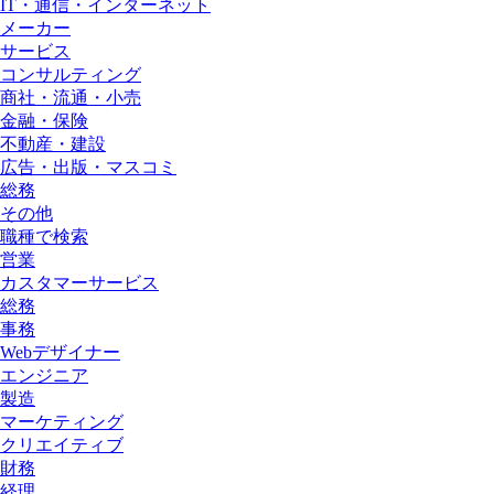
IT・通信・インターネット
メーカー
サービス
コンサルティング
商社・流通・小売
金融・保険
不動産・建設
広告・出版・マスコミ
総務
その他
職種で検索
営業
カスタマーサービス
総務
事務
Webデザイナー
エンジニア
製造
マーケティング
クリエイティブ
財務
経理