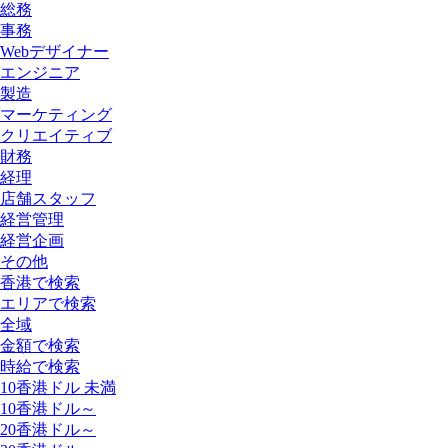
総務
事務
Webデザイナー
エンジニア
製造
マーケティング
クリエイティブ
財務
経理
店舗スタッフ
経営管理
経営企画
その他
香港で検索
エリアで検索
全域
金額で検索
時給で検索
10香港ドル 未満
10香港ドル～
20香港ドル～