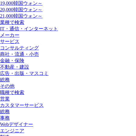
19,000韓国ウォン～
20,000韓国ウォン～
21,000韓国ウォン～
業種で検索
IT・通信・インターネット
メーカー
サービス
コンサルティング
商社・流通・小売
金融・保険
不動産・建設
広告・出版・マスコミ
総務
その他
職種で検索
営業
カスタマーサービス
総務
事務
Webデザイナー
エンジニア