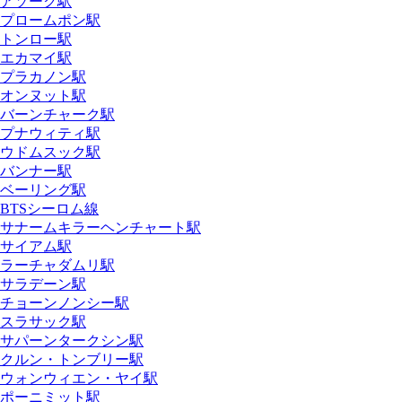
アソーク駅
プロームポン駅
トンロー駅
エカマイ駅
プラカノン駅
オンヌット駅
バーンチャーク駅
プナウィティ駅
ウドムスック駅
バンナー駅
ベーリング駅
BTSシーロム線
サナームキラーヘンチャート駅
サイアム駅
ラーチャダムリ駅
サラデーン駅
チョーンノンシー駅
スラサック駅
サパーンタークシン駅
クルン・トンブリー駅
ウォンウィエン・ヤイ駅
ポーニミット駅