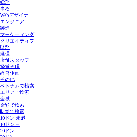
総務
事務
Webデザイナー
エンジニア
製造
マーケティング
クリエイティブ
財務
経理
店舗スタッフ
経営管理
経営企画
その他
ベトナムで検索
エリアで検索
全域
金額で検索
時給で検索
10ドン 未満
10ドン～
20ドン～