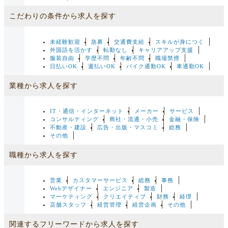
こだわりの条件から求人を探す
未経験歓迎
急募
交通費支給
スキルが身につく
外国語を活かす
転勤なし
キャリアアップ支援
服装自由
学歴不問
年齢不問
職場禁煙
日払いOK
週払いOK
バイク通勤OK
車通勤OK
業種から求人を探す
IT・通信・インターネット
メーカー
サービス
コンサルティング
商社・流通・小売
金融・保険
不動産・建設
広告・出版・マスコミ
総務
その他
職種から求人を探す
営業
カスタマーサービス
総務
事務
Webデザイナー
エンジニア
製造
マーケティング
クリエイティブ
財務
経理
店舗スタッフ
経営管理
経営企画
その他
関連するフリーワードから求人を探す