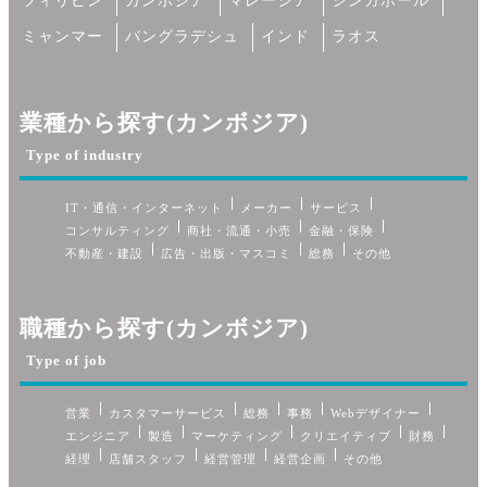
フィリピン
カンボジア
マレーシア
シンガポール
ミャンマー
バングラデシュ
インド
ラオス
業種から探す(カンボジア)
Type of industry
IT・通信・インターネット
メーカー
サービス
コンサルティング
商社・流通・小売
金融・保険
不動産・建設
広告・出版・マスコミ
総務
その他
職種から探す(カンボジア)
Type of job
営業
カスタマーサービス
総務
事務
Webデザイナー
エンジニア
製造
マーケティング
クリエイティブ
財務
経理
店舗スタッフ
経営管理
経営企画
その他