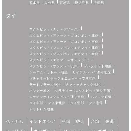
熊本県
大分県
宮崎県
鹿児島県
沖縄県
タイ
スクムビット (ナナ～アソーク)
スクムビット (アソーク～プロンポン・北側)
スクムビット (アソーク～プロンポン・南側)
スクムビット (プロンポン～エカマイ・北側)
スクムビット (プロンポン～エカマイ・南側)
スクムビット (エカマイ～オンヌット)
スクムビット (オンヌット以降)
プルンチット地区
シーロム・サトーン地区
サイアム・パヤタイ地区
ラチャダーピセーク＆ニューペッブリ地区
ラートプラーオ地区
チャトゥチャック地区
バンナー地区
シラチャー (スクムビット通り西側)
シラチャー (スクムビット通り東側)
バンコク近郊
タイ中部
タイ東北部
タイ北部
タイ南部
チットロム地区
ベトナム
インドネシア
中国
韓国
台湾
香港