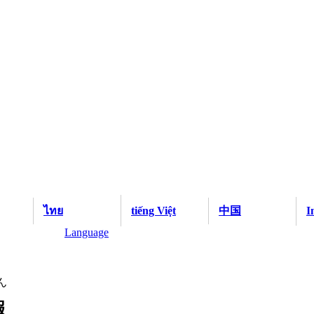
ไทย
tiếng Việt
中国
I
Language
ん
報