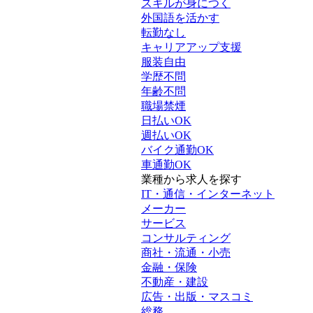
スキルが身につく
外国語を活かす
転勤なし
キャリアアップ支援
服装自由
学歴不問
年齢不問
職場禁煙
日払いOK
週払いOK
バイク通勤OK
車通勤OK
業種から求人を探す
IT・通信・インターネット
メーカー
サービス
コンサルティング
商社・流通・小売
金融・保険
不動産・建設
広告・出版・マスコミ
総務