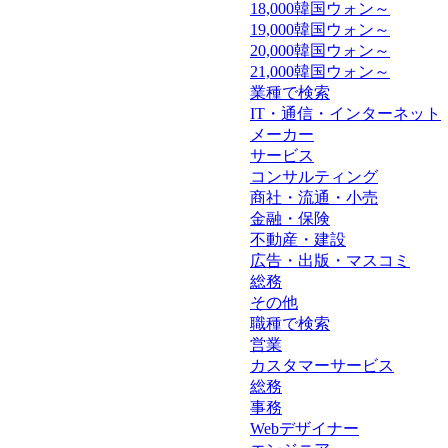
18,000韓国ウォン～
19,000韓国ウォン～
20,000韓国ウォン～
21,000韓国ウォン～
業種で検索
IT・通信・インターネット
メーカー
サービス
コンサルティング
商社・流通・小売
金融・保険
不動産・建設
広告・出版・マスコミ
総務
その他
職種で検索
営業
カスタマーサービス
総務
事務
Webデザイナー