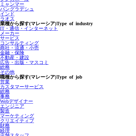
ミャンマー
バングラデシュ
インド
ラオス
業種から探す(マレーシア)
Type of industry
IT・通信・インターネット
メーカー
サービス
コンサルティング
商社・流通・小売
金融・保険
不動産・建設
広告・出版・マスコミ
総務
その他
職種から探す(マレーシア)
Type of job
営業
カスタマーサービス
総務
事務
Webデザイナー
エンジニア
製造
マーケティング
クリエイティブ
財務
経理
店舗スタッフ