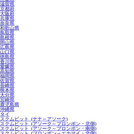
滋賀県
京都府
大阪府
兵庫県
奈良県
和歌山県
鳥取県
島根県
岡山県
広島県
山口県
徳島県
香川県
愛媛県
高知県
福岡県
佐賀県
長崎県
熊本県
大分県
宮崎県
鹿児島県
沖縄県
タイ
スクムビット (ナナ～アソーク)
スクムビット (アソーク～プロンポン・北側)
スクムビット (アソーク～プロンポン・南側)
スクムビット (プロンポン～エカマイ・北側)