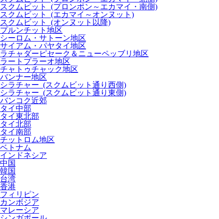
スクムビット (プロンポン～エカマイ・南側)
スクムビット (エカマイ～オンヌット)
スクムビット (オンヌット以降)
プルンチット地区
シーロム・サトーン地区
サイアム・パヤタイ地区
ラチャダーピセーク＆ニューペッブリ地区
ラートプラーオ地区
チャトゥチャック地区
バンナー地区
シラチャー (スクムビット通り西側)
シラチャー (スクムビット通り東側)
バンコク近郊
タイ中部
タイ東北部
タイ北部
タイ南部
チットロム地区
ベトナム
インドネシア
中国
韓国
台湾
香港
フィリピン
カンボジア
マレーシア
シンガポール