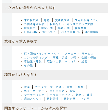
こだわりの条件から求人を探す
未経験歓迎
急募
交通費支給
スキルが身につく
外国語を活かす
転勤なし
キャリアアップ支援
服装自由
学歴不問
年齢不問
職場禁煙
日払いOK
週払いOK
バイク通勤OK
車通勤OK
業種から求人を探す
IT・通信・インターネット
メーカー
サービス
コンサルティング
商社・流通・小売
金融・保険
不動産・建設
広告・出版・マスコミ
総務
その他
職種から求人を探す
営業
カスタマーサービス
総務
事務
Webデザイナー
エンジニア
製造
マーケティング
クリエイティブ
財務
経理
店舗スタッフ
経営管理
経営企画
その他
関連するフリーワードから求人を探す