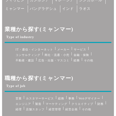
フィリピン
カンボジア
マレーシア
シンガポール
ミャンマー
バングラデシュ
インド
ラオス
業種から探す(ミャンマー)
Type of industry
IT・通信・インターネット
メーカー
サービス
コンサルティング
商社・流通・小売
金融・保険
不動産・建設
広告・出版・マスコミ
総務
その他
職種から探す(ミャンマー)
Type of job
営業
カスタマーサービス
総務
事務
Webデザイナー
エンジニア
製造
マーケティング
クリエイティブ
財務
経理
店舗スタッフ
経営管理
経営企画
その他