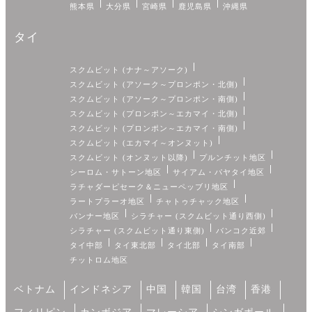
熊本県
大分県
宮崎県
鹿児島県
沖縄県
タイ
スクムビット (ナナ～アソーク)
スクムビット (アソーク～プロンポン・北側)
スクムビット (アソーク～プロンポン・南側)
スクムビット (プロンポン～エカマイ・北側)
スクムビット (プロンポン～エカマイ・南側)
スクムビット (エカマイ～オンヌット)
スクムビット (オンヌット以降)
プルンチット地区
シーロム・サトーン地区
サイアム・パヤタイ地区
ラチャダーピセーク＆ニューペッブリ地区
ラートプラーオ地区
チャトゥチャック地区
バンナー地区
シラチャー (スクムビット通り西側)
シラチャー (スクムビット通り東側)
バンコク近郊
タイ中部
タイ東北部
タイ北部
タイ南部
チットロム地区
ベトナム
インドネシア
中国
韓国
台湾
香港