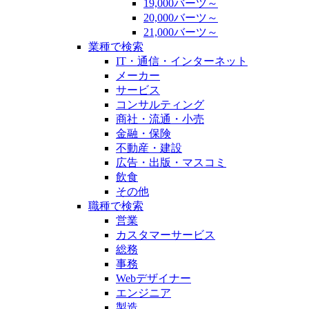
19,000バーツ～
20,000バーツ～
21,000バーツ～
業種で検索
IT・通信・インターネット
メーカー
サービス
コンサルティング
商社・流通・小売
金融・保険
不動産・建設
広告・出版・マスコミ
飲食
その他
職種で検索
営業
カスタマーサービス
総務
事務
Webデザイナー
エンジニア
製造