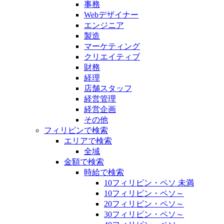
事務
Webデザイナー
エンジニア
製造
マーケティング
クリエイティブ
財務
経理
店舗スタッフ
経営管理
経営企画
その他
フィリピンで検索
エリアで検索
全域
金額で検索
時給で検索
10フィリピン・ペソ 未満
10フィリピン・ペソ～
20フィリピン・ペソ～
30フィリピン・ペソ～