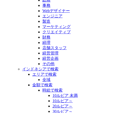
総務
事務
Webデザイナー
エンジニア
製造
マーケティング
クリエイティブ
財務
経理
店舗スタッフ
経営管理
経営企画
その他
インドネシアで検索
エリアで検索
全域
金額で検索
時給で検索
10ルピア 未満
10ルピア～
20ルピア～
30ルピア～