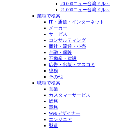
20,000ニュー台湾ドル～
21,000ニュー台湾ドル～
業種で検索
IT・通信・インターネット
メーカー
サービス
コンサルティング
商社・流通・小売
金融・保険
不動産・建設
広告・出版・マスコミ
総務
その他
職種で検索
営業
カスタマーサービス
総務
事務
Webデザイナー
エンジニア
製造