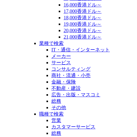
16,000香港ドル～
17,000香港ドル～
18,000香港ドル～
19,000香港ドル～
20,000香港ドル～
21,000香港ドル～
業種で検索
IT・通信・インターネット
メーカー
サービス
コンサルティング
商社・流通・小売
金融・保険
不動産・建設
広告・出版・マスコミ
総務
その他
職種で検索
営業
カスタマーサービス
総務