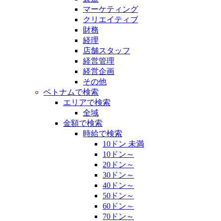
マーケティング
クリエイティブ
財務
経理
店舗スタッフ
経営管理
経営企画
その他
ベトナムで検索
エリアで検索
全域
金額で検索
時給で検索
10ドン 未満
10ドン～
20ドン～
30ドン～
40ドン～
50ドン～
60ドン～
70ドン～