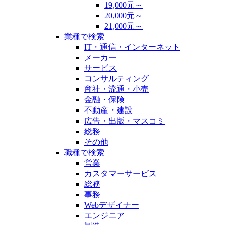
19,000元～
20,000元～
21,000元～
業種で検索
IT・通信・インターネット
メーカー
サービス
コンサルティング
商社・流通・小売
金融・保険
不動産・建設
広告・出版・マスコミ
総務
その他
職種で検索
営業
カスタマーサービス
総務
事務
Webデザイナー
エンジニア