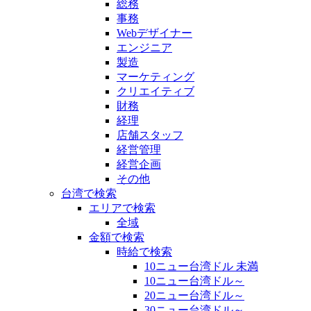
総務
事務
Webデザイナー
エンジニア
製造
マーケティング
クリエイティブ
財務
経理
店舗スタッフ
経営管理
経営企画
その他
台湾で検索
エリアで検索
全域
金額で検索
時給で検索
10ニュー台湾ドル 未満
10ニュー台湾ドル～
20ニュー台湾ドル～
30ニュー台湾ドル～