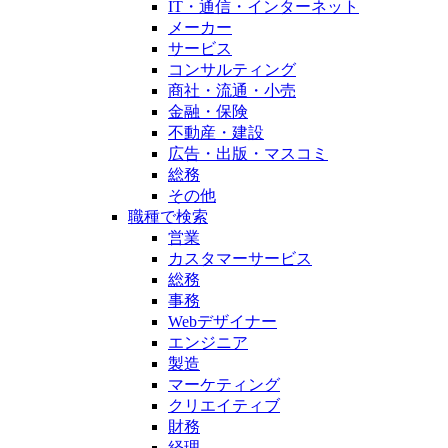
IT・通信・インターネット
メーカー
サービス
コンサルティング
商社・流通・小売
金融・保険
不動産・建設
広告・出版・マスコミ
総務
その他
職種で検索
営業
カスタマーサービス
総務
事務
Webデザイナー
エンジニア
製造
マーケティング
クリエイティブ
財務
経理