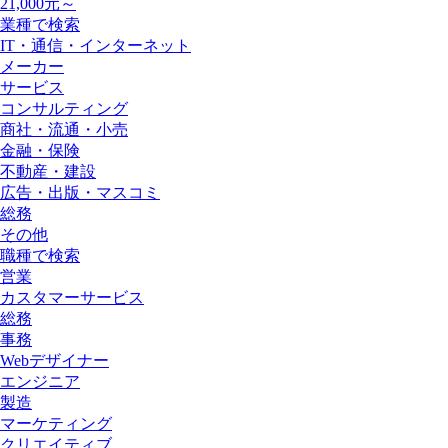
21,000元～
業種で検索
IT・通信・インターネット
メーカー
サービス
コンサルティング
商社・流通・小売
金融・保険
不動産・建設
広告・出版・マスコミ
総務
その他
職種で検索
営業
カスタマーサービス
総務
事務
Webデザイナー
エンジニア
製造
マーケティング
クリエイティブ