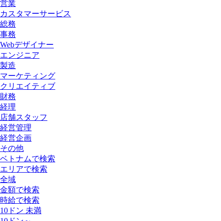
営業
カスタマーサービス
総務
事務
Webデザイナー
エンジニア
製造
マーケティング
クリエイティブ
財務
経理
店舗スタッフ
経営管理
経営企画
その他
ベトナムで検索
エリアで検索
全域
金額で検索
時給で検索
10ドン 未満
10ドン～