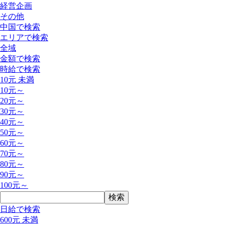
経営企画
その他
中国で検索
エリアで検索
全域
金額で検索
時給で検索
10元 未満
10元～
20元～
30元～
40元～
50元～
60元～
70元～
80元～
90元～
100元～
日給で検索
600元 未満