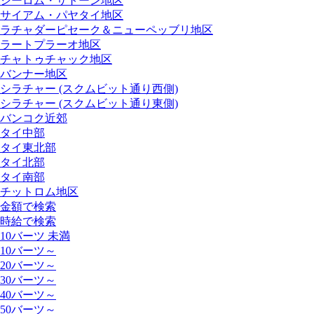
シーロム・サトーン地区
サイアム・パヤタイ地区
ラチャダーピセーク＆ニューペッブリ地区
ラートプラーオ地区
チャトゥチャック地区
バンナー地区
シラチャー (スクムビット通り西側)
シラチャー (スクムビット通り東側)
バンコク近郊
タイ中部
タイ東北部
タイ北部
タイ南部
チットロム地区
金額で検索
時給で検索
10バーツ 未満
10バーツ～
20バーツ～
30バーツ～
40バーツ～
50バーツ～