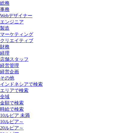
総務
事務
Webデザイナー
エンジニア
製造
マーケティング
クリエイティブ
財務
経理
店舗スタッフ
経営管理
経営企画
その他
インドネシアで検索
エリアで検索
全域
金額で検索
時給で検索
10ルピア 未満
10ルピア～
20ルピア～