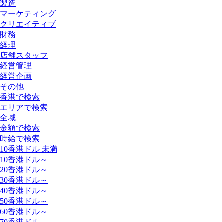
製造
マーケティング
クリエイティブ
財務
経理
店舗スタッフ
経営管理
経営企画
その他
香港で検索
エリアで検索
全域
金額で検索
時給で検索
10香港ドル 未満
10香港ドル～
20香港ドル～
30香港ドル～
40香港ドル～
50香港ドル～
60香港ドル～
70香港ドル～