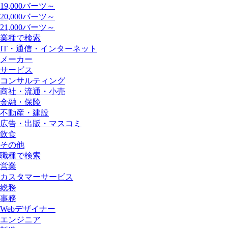
19,000バーツ～
20,000バーツ～
21,000バーツ～
業種で検索
IT・通信・インターネット
メーカー
サービス
コンサルティング
商社・流通・小売
金融・保険
不動産・建設
広告・出版・マスコミ
飲食
その他
職種で検索
営業
カスタマーサービス
総務
事務
Webデザイナー
エンジニア