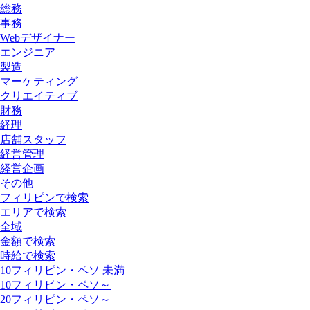
総務
事務
Webデザイナー
エンジニア
製造
マーケティング
クリエイティブ
財務
経理
店舗スタッフ
経営管理
経営企画
その他
フィリピンで検索
エリアで検索
全域
金額で検索
時給で検索
10フィリピン・ペソ 未満
10フィリピン・ペソ～
20フィリピン・ペソ～