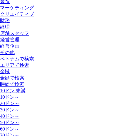
製造
マーケティング
クリエイティブ
財務
経理
店舗スタッフ
経営管理
経営企画
その他
ベトナムで検索
エリアで検索
全域
金額で検索
時給で検索
10ドン 未満
10ドン～
20ドン～
30ドン～
40ドン～
50ドン～
60ドン～
70ドン～